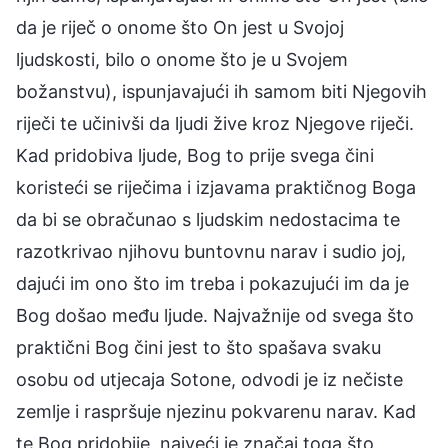
da je riječ o onome što On jest u Svojoj
ljudskosti, bilo o onome što je u Svojem
božanstvu), ispunjavajući ih samom biti Njegovih
riječi te učinivši da ljudi žive kroz Njegove riječi.
Kad pridobiva ljude, Bog to prije svega čini
koristeći se riječima i izjavama praktičnog Boga
da bi se obračunao s ljudskim nedostacima te
razotkrivao njihovu buntovnu narav i sudio joj,
dajući im ono što im treba i pokazujući im da je
Bog došao među ljude. Najvažnije od svega što
praktični Bog čini jest to što spašava svaku
osobu od utjecaja Sotone, odvodi je iz nečiste
zemlje i raspršuje njezinu pokvarenu narav. Kad
te Bog pridobije, najveći je značaj toga što