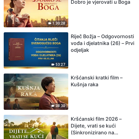
Dobro je vjerovati u Boga
1:30:28
Riječ Božja – Odgovornosti
vođa i djelatnika (26) – Prvi
odjeljak
53:27
Kršćanski kratki film –
Kušnja raka
38:30
Kršćanski film 2026 –
Dijete, vrati se kući
(Sinkronizirano na