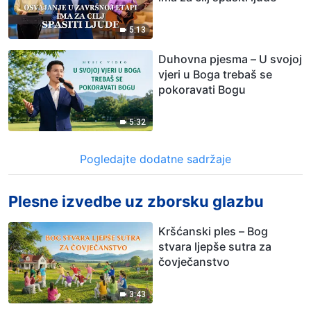
5:13
Duhovna pjesma – U svojoj
vjeri u Boga trebaš se
pokoravati Bogu
5:32
Pogledajte dodatne sadržaje
Plesne izvedbe uz zborsku glazbu
Kršćanski ples – Bog
stvara ljepše sutra za
čovječanstvo
3:43