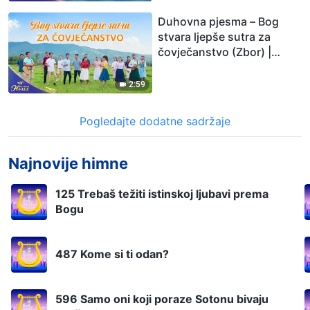
Duhovna pjesma – Bog
stvara ljepše sutra za
čovječanstvo (Zbor) |
2026. Glasovi hvale
2:59
Pogledajte dodatne sadržaje
Najnovije himne
125 Trebaš težiti istinskoj ljubavi prema
Bogu
487 Kome si ti odan?
596 Samo oni koji poraze Sotonu bivaju