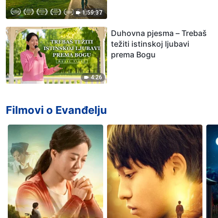
hrvatski)
1:59:37
Duhovna pjesma – Trebaš
težiti istinskoj ljubavi
prema Bogu
4:26
Filmovi o Evanđelju