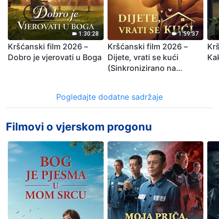
1:30:28
1:59:37
Kršćanski film 2026 –
Kršćanski film 2026 –
Krš
Dobro je vjerovati u Boga
Dijete, vrati se kući
Ka
(Sinkronizirano na
hrvatski)
Pogledajte dodatne sadržaje
Filmovi o vjerskom progonu