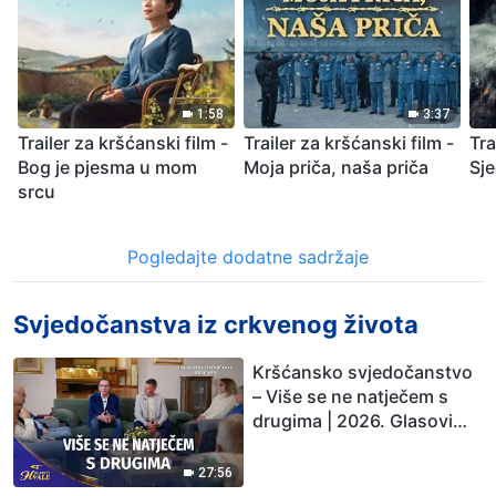
1:58
3:37
Trailer za kršćanski film -
Trailer za kršćanski film -
Tra
Bog je pjesma u mom
Moja priča, naša priča
Sj
srcu
Pogledajte dodatne sadržaje
Svjedočanstva iz crkvenog života
Kršćansko svjedočanstvo
– Više se ne natječem s
drugima | 2026. Glasovi
hvale
27:56