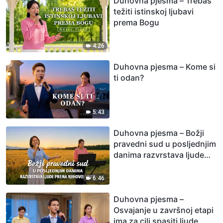
Duhovna pjesma – Trebaš
težiti istinskoj ljubavi
prema Bogu
4:26
Duhovna pjesma – Kome si
ti odan?
5:43
Duhovna pjesma – Božji
pravedni sud u posljednjim
danima razvrstava ljude
prema njihovoj vrsti
6:46
Duhovna pjesma –
Osvajanje u završnoj etapi
ima za cilj spasiti ljude