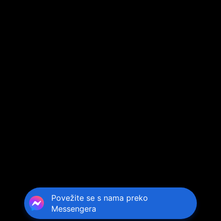
Povežite se s nama preko
Messengera