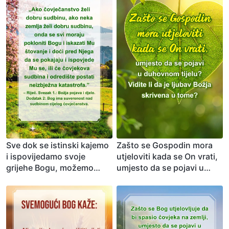
Sve dok se istinski kajemo
Zašto se Gospodin mora
i ispovijedamo svoje
utjeloviti kada se On vrati,
grijehe Bogu, možemo
umjesto da se pojavi u
imati dobro odredište. Ako
duhovnom tijelu? Vidite li
vjerujete u ovo, odgovorite
da je ljubav Božja skrivena
s „Amen!”
u tome?