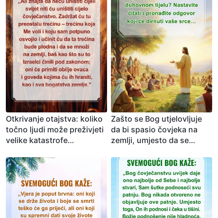
Otkrivanje otajstva: koliko
Zašto se Bog utjelovljuje
točno ljudi može preživjeti
da bi spasio čovjeka na
velike katastrofe
zemlji, umjesto da se
posljednjih dana?
pojavi u duhovnom tijelu?
Nastavite čitati i pronađite
odgovor koji će dirnuti
vaše srce…