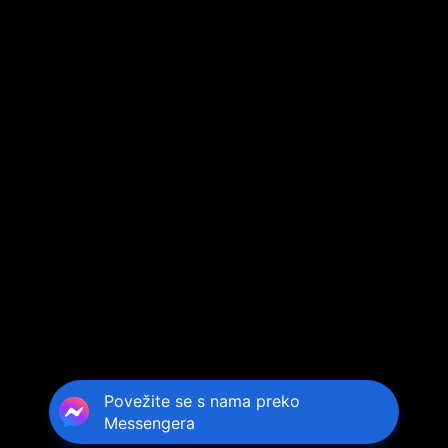
Povežite se s nama preko
Messengera