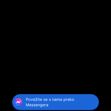
Povežite se s nama preko
Messengera