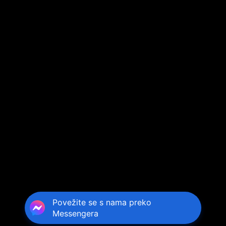
Povežite se s nama preko
Messengera