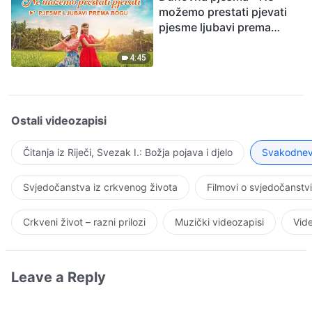
možemo prestati pjevati
pjesme ljubavi prema
Bogu
4:45
Ostali videozapisi
Čitanja iz Riječi, Svezak I.: Božja pojava i djelo
Svakodnevn
Svjedočanstva iz crkvenog života
Filmovi o svjedočanstv
Crkveni život – razni prilozi
Muzički videozapisi
Vide
Leave a Reply