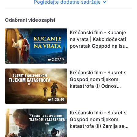
Pogledajte dodatne sadržaje
Odabrani videozapisi
Kršćanski film - Kucanje
na vrata | Kako dočekati
povratak Gospodina Isusa
(Sinkronizirano na
hrvatski)
2:37:17
Kršćanski film - Susret s
Gospodinom tijekom
katastrofa (I) Odnos
između Gospodinova
povratka i velikih
1:20:49
katastrofa
Kršćanski film - Susret s
Gospodinom tijekom
katastrofa (II) Zemlja se
suočava s masovnim