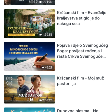
izumiranjem. Kako
1:34:30
možemo preživjeti?
Kršćanski film - Evanđelje
kraljevstva stiglo je do
našega sela
1:39:58
Pojava i djelo Svemogućeg
Boga: povijest rođenja i
rasta Crkve Svemogućeg
Boga
46:29
Kršćanski film - Moj muž
pastor i ja
2:00:26
Duhovna pjesma - Ne