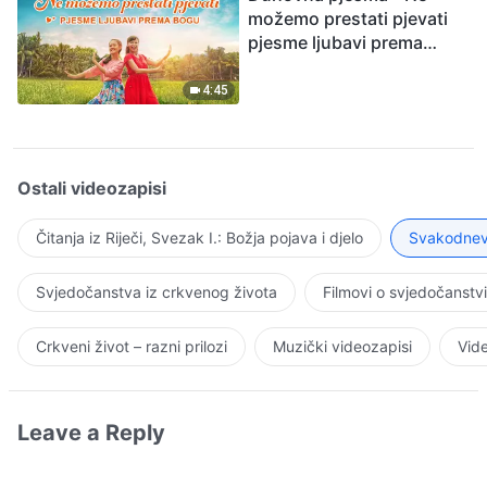
možemo prestati pjevati
pjesme ljubavi prema
Bogu
4:45
Ostali videozapisi
Čitanja iz Riječi, Svezak I.: Božja pojava i djelo
Svakodnevn
Svjedočanstva iz crkvenog života
Filmovi o svjedočanstv
Crkveni život – razni prilozi
Muzički videozapisi
Vide
Leave a Reply