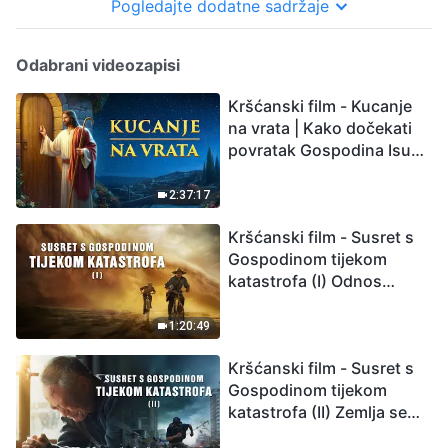
Pogledajte dodatne sadržaje
Odabrani videozapisi
Kršćanski film - Kucanje
na vrata | Kako dočekati
povratak Gospodina Isusa
(Sinkronizirano na
hrvatski)
2:37:17
Kršćanski film - Susret s
Gospodinom tijekom
katastrofa (I) Odnos
između Gospodinova
povratka i velikih
1:20:49
katastrofa
Kršćanski film - Susret s
Gospodinom tijekom
katastrofa (II) Zemlja se
suočava s masovnim