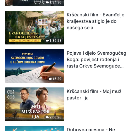
izumiranjem. Kako
1:34:30
možemo preživjeti?
Kršćanski film - Evanđelje
kraljevstva stiglo je do
našega sela
1:39:58
Pojava i djelo Svemogućeg
Boga: povijest rođenja i
rasta Crkve Svemogućeg
Boga
46:29
Kršćanski film - Moj muž
pastor i ja
2:00:26
Duhovna pjesma - Ne