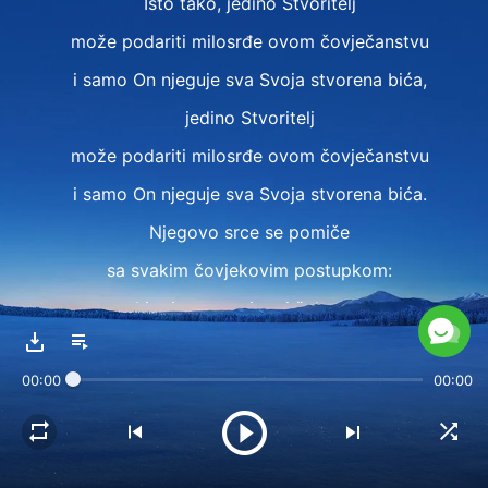
Isto tako, jedino Stvoritelj
može podariti milosrđe ovom čovječanstvu
i samo On njeguje sva Svoja stvorena bića,
jedino Stvoritelj
može podariti milosrđe ovom čovječanstvu
i samo On njeguje sva Svoja stvorena bića.
Njegovo srce se pomiče
sa svakim čovjekovim postupkom:
Ljut je, uznemiren i žalostan
zbog ljudske opačine i iskvarenosti;
00:00
00:00
Zadovoljan je i radostan, mijenja mišljenje
i veseli se čovjekovu kajanju, vjeri i pokoravanju;
svaka Njegova misao i ideja