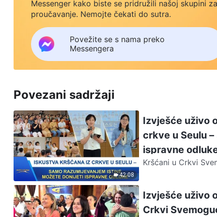
Messenger kako biste se pridružili našoj skupini z
proučavanje. Nemojte čekati do sutra.
Povežite se s nama preko
Messengera
Povezani sadržaji
Izvješće uživo 
crkve u Seulu –
ispravne odluk
Kršćani u Crkvi Sve
osjećati slabo i trp
42:08
Izvješće uživo 
Crkvi Svemoguć