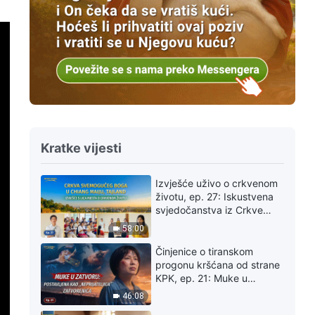
Kratke vijesti
Izvješće uživo o crkvenom
životu, ep. 27: Iskustvena
svjedočanstva iz Crkve
Svemogućeg Boga u
58:00
Chiang Maiju, Tajland:
Iskusiti sud tako je
Činjenice o tiranskom
dragocjeno
progonu kršćana od strane
KPK, ep. 21: Muke u
zatvoru: Postavljena kao
46:08
„neprijateljica” zatvorenica