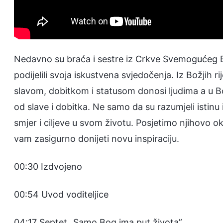
Nedavno su braća i sestre iz Crkve Svemogućeg B
podijelili svoja iskustvena svjedočenja. Iz Božjih ri
slavom, dobitkom i statusom donosi ljudima a u Bo
od slave i dobitka. Ne samo da su razumjeli istinu 
smjer i ciljeve u svom životu. Posjetimo njihovo ok
vam zasigurno donijeti novu inspiraciju.
00:30 Izdvojeno
00:54 Uvod voditeljice
04:17 Septet „Samo Bog ima put života”