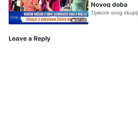
Novog doba
Tijekom svog okuplj
himne, plesali i reciti
37:22
Leave a Reply