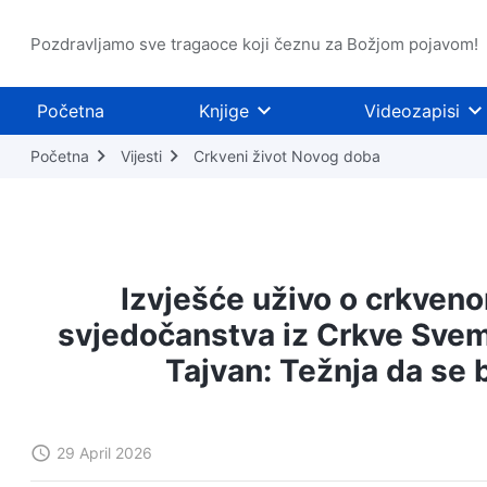
Pozdravljamo sve tragaoce koji čeznu za Božjom pojavom!
Početna
Knjige
Videozapisi
Početna
Vijesti
Crkveni život Novog doba
Izvješće uživo o crkveno
svjedočanstva iz Crkve Sve
Tajvan: Težnja da se
29 April 2026