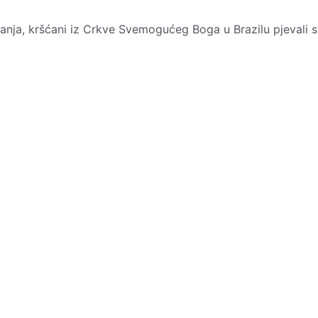
anja, kršćani iz Crkve Svemogućeg Boga u Brazilu pjevali 
rali Božje riječi, izražavajući...