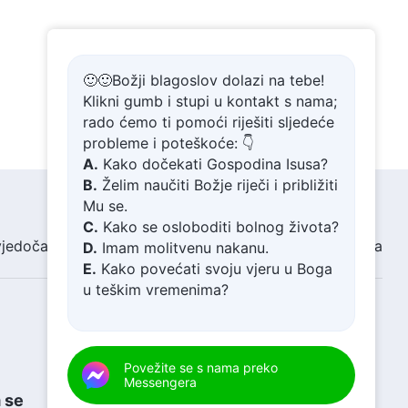
🙂🙂Božji blagoslov dolazi na tebe!
Klikni gumb i stupi u kontakt s nama;
rado ćemo ti pomoći riješiti sljedeće
probleme i poteškoće: 👇
A.
Kako dočekati Gospodina Isusa?
B.
Želim naučiti Božje riječi i približiti
Mu se.
C.
Kako se osloboditi bolnog života?
vjedočanstva
Vijesti
O nama
D.
Imam molitvenu nakanu.
E.
Kako povećati svoju vjeru u Boga
u teškim vremenima?
Povežite se s nama preko
Messengera
 se