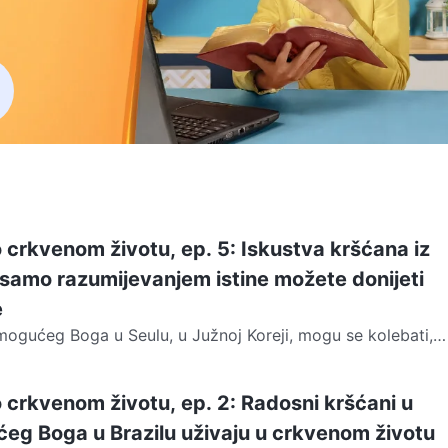
a
o crkvenom životu, ep. 5: Iskustva kršćana iz
 samo razumijevanjem istine možete donijeti
e
mogućeg Boga u Seulu, u Južnoj Koreji, mogu se kolebati,
jeti bol kada se suočavaju s odlukama....
o crkvenom životu, ep. 2: Radosni kršćani u
eg Boga u Brazilu uživaju u crkvenom životu