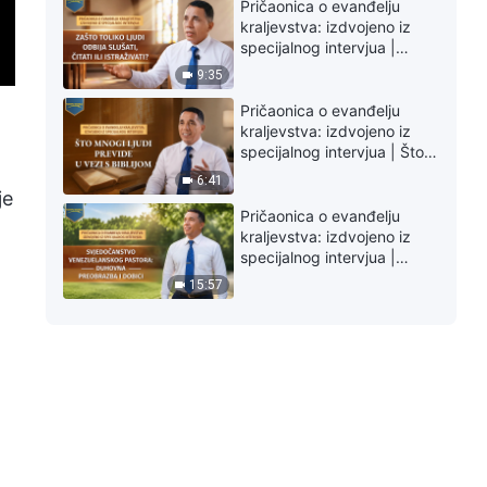
Pričaonica o evanđelju
kraljevstva: izdvojeno iz
specijalnog intervjua |
Zašto toliko ljudi odbija
9:35
slušati, čitati ili istraživati?
Pričaonica o evanđelju
kraljevstva: izdvojeno iz
specijalnog intervjua | Što
mnogi ljudi previde u vezi s
6:41
Biblijom
je
Pričaonica o evanđelju
kraljevstva: izdvojeno iz
specijalnog intervjua |
Svjedočanstvo
15:57
venezuelanskog pastora:
Duhovna preobrazba i
dobici