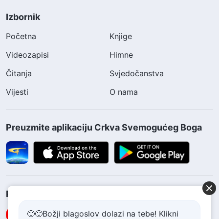
Izbornik
Početna
Knjige
Videozapisi
Himne
Čitanja
Svjedočanstva
Vijesti
O nama
Preuzmite aplikaciju Crkva Svemogućeg Boga
Pratite nas
🙂🙂Božji blagoslov dolazi na tebe! Klikni