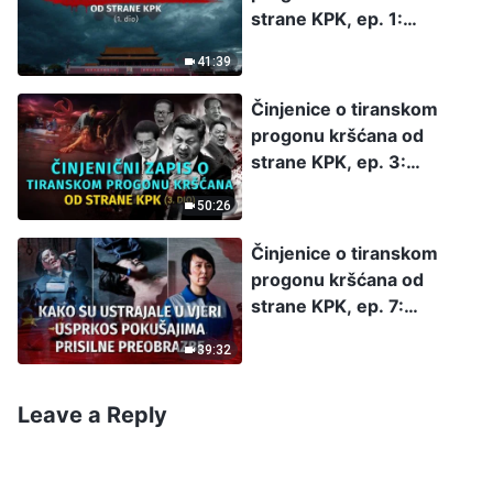
strane KPK, ep. 1:
Činjenični zapis o
41:39
tiranskom progonu
kršćana od strane KPK (1.
Činjenice o tiranskom
dio)
progonu kršćana od
strane KPK, ep. 3:
Činjenični zapis o
50:26
tiranskom progonu
kršćana od strane KPK (3.
Činjenice o tiranskom
dio)
progonu kršćana od
strane KPK, ep. 7:
Ekskluzivni intervju s
39:32
kršćankom puštenom iz
zatvora: Kako je ustrajala
u vjeri usprkos
Leave a Reply
pokušajima prisilne
preobrazbe