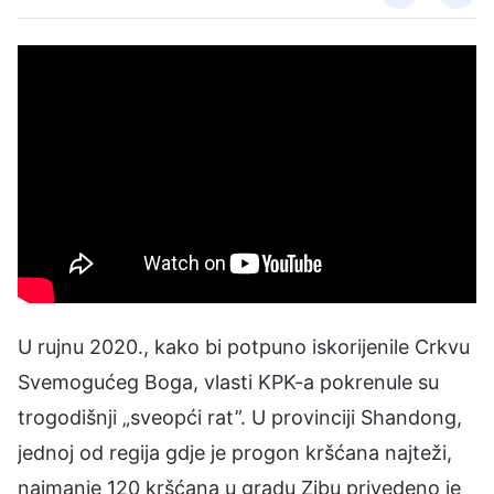
U rujnu 2020., kako bi potpuno iskorijenile Crkvu
Svemogućeg Boga, vlasti KPK-a pokrenule su
trogodišnji „sveopći rat”. U provinciji Shandong,
jednoj od regija gdje je progon kršćana najteži,
najmanje 120 kršćana u gradu Zibu privedeno je