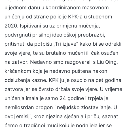
u jednom danu u koordiniranom masovnom
uhićenju od strane policije KPK-a u studenom
2020. Ispitivani su uz primjenu mučenja,
podvrgnuti prisilnoj ideološkoj preobrazbi,
pritisnuti da potpišu „Tri izjave” kako bi se odrekli
svoje vjere, te su brutalno mučeni ili čak osuđeni
na zatvor. Nedavno smo razgovarali s Liu Qing,
kršćankom koja je nedavno puštena nakon
odsluženja kazne. KPK ju je osudio na pet godina
zatvora jer se čvrsto držala svoje vjere. U vrijeme
uhićenja imala je samo 24 godine i trpjela je
nemilosrdan progon i neljudsko zlostavljanje. U
ovoj emisiji, kroz njezina sjećanja i priču, saznat
ćemo o tragičnoj muci koju je podnijela jer se