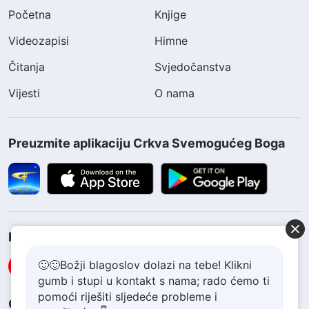
Početna
Knjige
Videozapisi
Himne
Čitanja
Svjedočanstva
Vijesti
O nama
Preuzmite aplikaciju Crkva Svemogućeg Boga
Pratite nas
🙂🙂Božji blagoslov dolazi na tebe! Klikni
gumb i stupi u kontakt s nama; rado ćemo ti
pomoći riješiti sljedeće probleme i
Obratite nam se