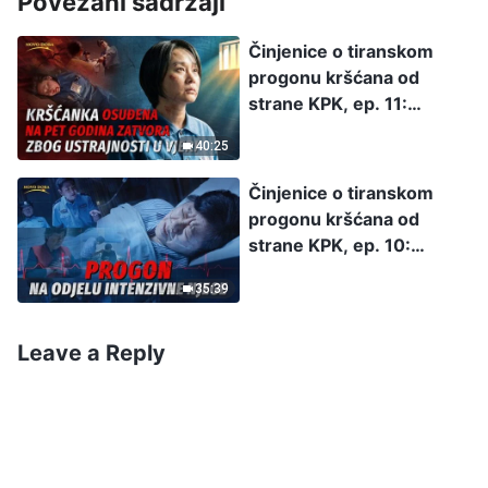
Povezani sadržaji
Činjenice o tiranskom
progonu kršćana od
strane KPK, ep. 11:
Kršćanka osuđena na pet
40:25
godina zatvora zbog
ustrajnosti u vjeri
Činjenice o tiranskom
progonu kršćana od
strane KPK, ep. 10:
Ekskluzivni intervju s
35:39
teško bolesnom
kršćankom: Progon na
odjelu intenzivne njege
Leave a Reply