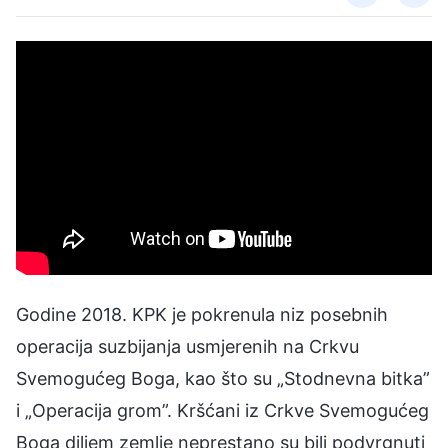
Godine 2018. KPK je pokrenula niz posebnih
operacija suzbijanja usmjerenih na Crkvu
Svemogućeg Boga, kao što su „Stodnevna bitka”
i „Operacija grom”. Kršćani iz Crkve Svemogućeg
Boga diljem zemlje neprestano su bili podvrgnuti