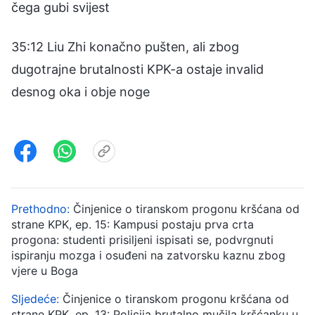
čega gubi svijest
35:12 Liu Zhi konačno pušten, ali zbog
dugotrajne brutalnosti KPK-a ostaje invalid
desnog oka i obje noge
Prethodno:
Činjenice o tiranskom progonu kršćana od
strane KPK, ep. 15: Kampusi postaju prva crta
progona: studenti prisiljeni ispisati se, podvrgnuti
ispiranju mozga i osuđeni na zatvorsku kaznu zbog
vjere u Boga
Sljedeće:
Činjenice o tiranskom progonu kršćana od
strane KPK, ep. 13: Policija brutalno mučila kršćanku u