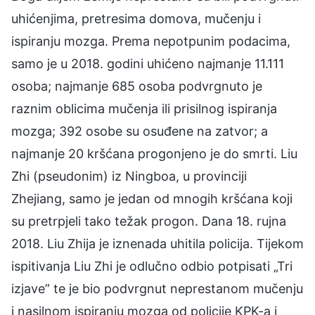
uhićenjima, pretresima domova, mučenju i
ispiranju mozga. Prema nepotpunim podacima,
samo je u 2018. godini uhićeno najmanje 11.111
osoba; najmanje 685 osoba podvrgnuto je
raznim oblicima mučenja ili prisilnog ispiranja
mozga; 392 osobe su osuđene na zatvor; a
najmanje 20 kršćana progonjeno je do smrti. Liu
Zhi (pseudonim) iz Ningboa, u provinciji
Zhejiang, samo je jedan od mnogih kršćana koji
su pretrpjeli tako težak progon. Dana 18. rujna
2018. Liu Zhija je iznenada uhitila policija. Tijekom
ispitivanja Liu Zhi je odlučno odbio potpisati „Tri
izjave” te je bio podvrgnut neprestanom mučenju
i nasilnom ispiranju mozga od policije KPK-a i