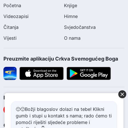
Početna
Knjige
Videozapisi
Himne
Čitanja
Svjedočanstva
Vijesti
O nama
Preuzmite aplikaciju Crkva Svemogućeg Boga
Pratite nas
🙂🙂Božji blagoslov dolazi na tebe! Klikni
gumb i stupi u kontakt s nama; rado ćemo ti
pomoći riješiti sljedeće probleme i
Obratite nam se