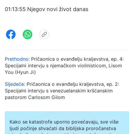
01:13:55 Njegov novi život danas
Prethodno:
Pričaonica o evanđelju kraljevstva, ep. 4:
Specijalni intervju s njemačkom violinisticom, Lisom
You (Hyun Ji)
Sljedeće:
Pričaonica o evanđelju kraljevstva, ep. 2:
Specijalni intervju s venezuelanskim kršćanskim
pastorom Carlosom Gilom
Kako se katastrofe uporno povećavaju, sve više
ljudi počinje shvaćati da biblijska proročanstva