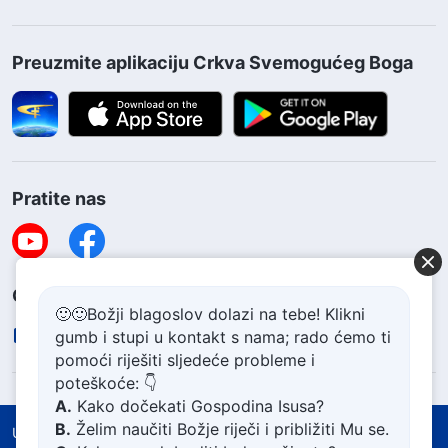
Preuzmite aplikaciju Crkva Svemogućeg Boga
Pratite nas
Obratite nam se
🙂🙂Božji blagoslov dolazi na tebe! Klikni
contact.hr@godfootsteps.org
gumb i stupi u kontakt s nama; rado ćemo ti
pomoći riješiti sljedeće probleme i
poteškoće: 👇
A.
Kako dočekati Gospodina Isusa?
B.
Želim naučiti Božje riječi i približiti Mu se.
Uvjeti korištenja
Politika zaštite privatnosti