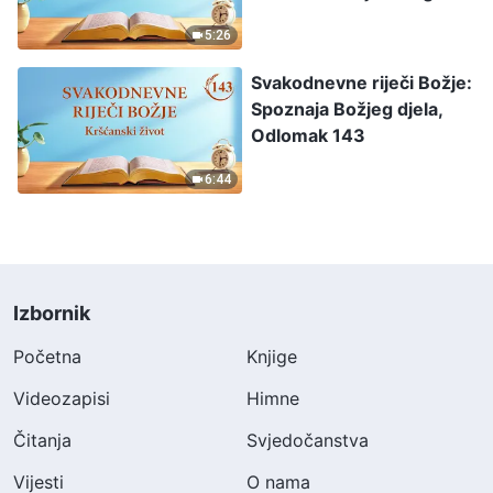
roda, Odlomak 335
5:26
Svakodnevne riječi Božje:
Spoznaja Božjeg djela,
Odlomak 143
6:44
Izbornik
Početna
Knjige
Videozapisi
Himne
Čitanja
Svjedočanstva
Vijesti
O nama