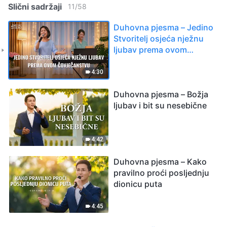
Slični sadržaji
11
/
58
Duhovna pjesma – Jedino
Stvoritelj osjeća nježnu
ljubav prema ovom
čovječanstvu
4:30
Duhovna pjesma – Božja
ljubav i bit su nesebične
4:42
Duhovna pjesma – Kako
pravilno proći posljednju
dionicu puta
4:45