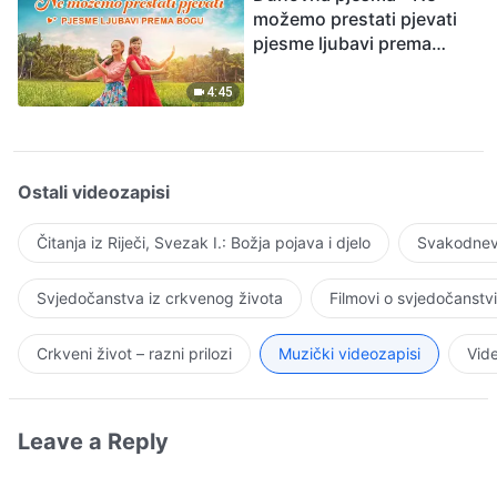
možemo prestati pjevati
pjesme ljubavi prema
Bogu
4:45
Ostali videozapisi
Čitanja iz Riječi, Svezak I.: Božja pojava i djelo
Svakodnevn
Svjedočanstva iz crkvenog života
Filmovi o svjedočanstv
Crkveni život – razni prilozi
Muzički videozapisi
Vide
Leave a Reply