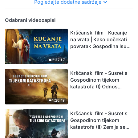
Pogledajte dodatne sadržaje
Odabrani videozapisi
Kršćanski film - Kucanje
na vrata | Kako dočekati
povratak Gospodina Isusa
(Sinkronizirano na
hrvatski)
2:37:17
Kršćanski film - Susret s
Gospodinom tijekom
katastrofa (I) Odnos
između Gospodinova
povratka i velikih
1:20:49
katastrofa
Kršćanski film - Susret s
Gospodinom tijekom
katastrofa (II) Zemlja se
suočava s masovnim