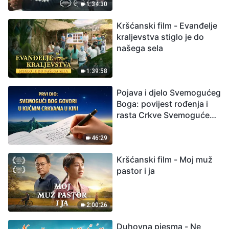
izumiranjem. Kako
1:34:30
možemo preživjeti?
Kršćanski film - Evanđelje
kraljevstva stiglo je do
našega sela
1:39:58
Pojava i djelo Svemogućeg
Boga: povijest rođenja i
rasta Crkve Svemogućeg
Boga
46:29
Kršćanski film - Moj muž
pastor i ja
2:00:26
Duhovna pjesma - Ne