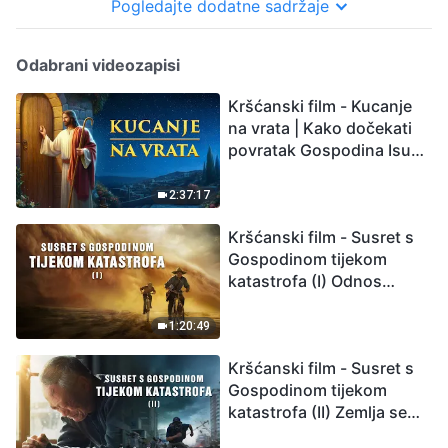
Pogledajte dodatne sadržaje
Odabrani videozapisi
Kršćanski film - Kucanje
na vrata | Kako dočekati
povratak Gospodina Isusa
(Sinkronizirano na
hrvatski)
2:37:17
Kršćanski film - Susret s
Gospodinom tijekom
katastrofa (I) Odnos
između Gospodinova
povratka i velikih
1:20:49
katastrofa
Kršćanski film - Susret s
Gospodinom tijekom
katastrofa (II) Zemlja se
suočava s masovnim