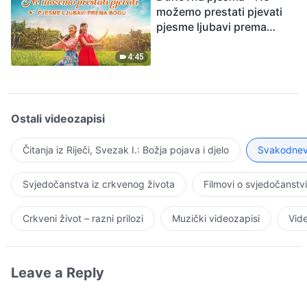
možemo prestati pjevati
pjesme ljubavi prema
Bogu
4:45
Ostali videozapisi
Čitanja iz Riječi, Svezak I.: Božja pojava i djelo
Svakodnevn
Svjedočanstva iz crkvenog života
Filmovi o svjedočanstv
Crkveni život – razni prilozi
Muzički videozapisi
Vide
Leave a Reply