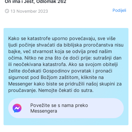
On ima i Jest, Odlomak 262
Podijeli
13 November 2023
Kako se katastrofe uporno povećavaju, sve više
ljudi počinje shvaćati da biblijska proročanstva nisu
bajke, već stvarnost koja se odvija pred našim
očima. Nitko ne zna što će doći prije: sutrašnji dan
ili neočekivana katastrofa. Ako sa svojom obitelji
želite dočekati Gospodinov povratak i pronaći
sigurnost pod Božjom zaštitom, kliknite na
Messenger kako biste se pridružili našoj skupini za
proučavanje. Nemojte čekati do sutra.
Povežite se s nama preko
Messengera