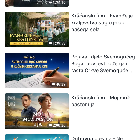
izumiranjem. Kako
1:34:30
možemo preživjeti?
Kršćanski film - Evanđelje
kraljevstva stiglo je do
našega sela
1:39:58
Pojava i djelo Svemogućeg
Boga: povijest rođenja i
rasta Crkve Svemogućeg
Boga
46:29
Kršćanski film - Moj muž
pastor i ja
2:00:26
Duhovna pjesma - Ne