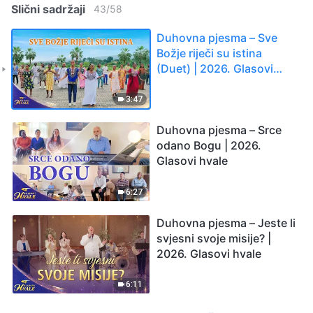
Slični sadržaji
43
/
58
Duhovna pjesma – Sve
Božje riječi su istina
(Duet) | 2026. Glasovi
hvale
3:47
Duhovna pjesma – Srce
odano Bogu | 2026.
Glasovi hvale
6:27
Duhovna pjesma – Jeste li
svjesni svoje misije? |
2026. Glasovi hvale
6:11