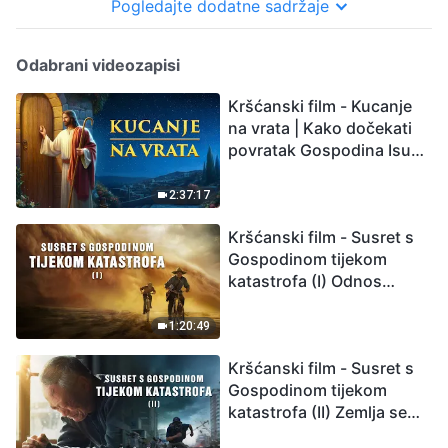
Pogledajte dodatne sadržaje
Odabrani videozapisi
Kršćanski film - Kucanje
na vrata | Kako dočekati
povratak Gospodina Isusa
(Sinkronizirano na
hrvatski)
2:37:17
Kršćanski film - Susret s
Gospodinom tijekom
katastrofa (I) Odnos
između Gospodinova
povratka i velikih
1:20:49
katastrofa
Kršćanski film - Susret s
Gospodinom tijekom
katastrofa (II) Zemlja se
suočava s masovnim