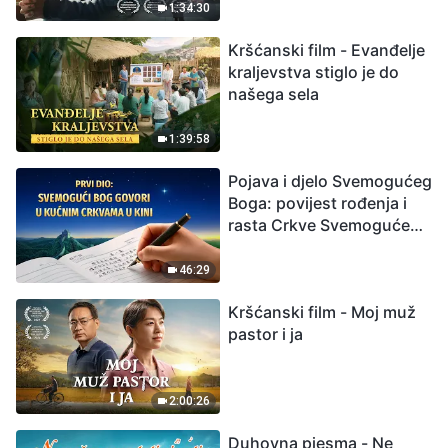
izumiranjem. Kako
1:34:30
možemo preživjeti?
Kršćanski film - Evanđelje
kraljevstva stiglo je do
našega sela
1:39:58
Pojava i djelo Svemogućeg
Boga: povijest rođenja i
rasta Crkve Svemogućeg
Boga
46:29
Kršćanski film - Moj muž
pastor i ja
2:00:26
Duhovna pjesma - Ne