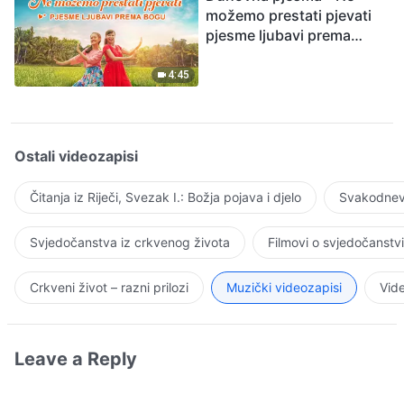
možemo prestati pjevati
pjesme ljubavi prema
Bogu
4:45
Ostali videozapisi
Čitanja iz Riječi, Svezak I.: Božja pojava i djelo
Svakodnevn
Svjedočanstva iz crkvenog života
Filmovi o svjedočanstv
Crkveni život – razni prilozi
Muzički videozapisi
Vide
Leave a Reply