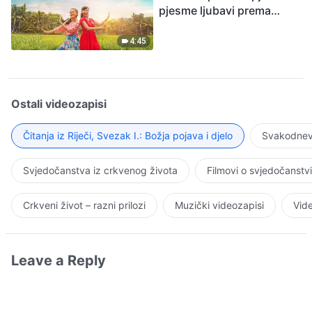
pjesme ljubavi prema
Bogu
4:45
Ostali videozapisi
Čitanja iz Riječi, Svezak I.: Božja pojava i djelo
Svakodnevn
Svjedočanstva iz crkvenog života
Filmovi o svjedočanstv
Crkveni život – razni prilozi
Muzički videozapisi
Vide
Leave a Reply