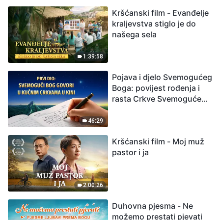
možemo preživjeti?
Kršćanski film - Evanđelje
kraljevstva stiglo je do
našega sela
1:39:58
Pojava i djelo Svemogućeg
Boga: povijest rođenja i
rasta Crkve Svemogućeg
Boga
46:29
Kršćanski film - Moj muž
pastor i ja
2:00:26
Duhovna pjesma - Ne
možemo prestati pjevati