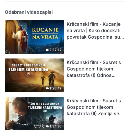
Odabrani videozapisi
Kršćanski film - Kucanje
na vrata | Kako dočekati
povratak Gospodina Isusa
(Sinkronizirano na
hrvatski)
2:37:17
Kršćanski film - Susret s
Gospodinom tijekom
katastrofa (I) Odnos
između Gospodinova
povratka i velikih
1:20:49
katastrofa
Kršćanski film - Susret s
Gospodinom tijekom
katastrofa (II) Zemlja se
suočava s masovnim
izumiranjem. Kako
1:34:30