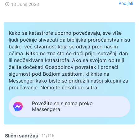
Podijeli
13 June 2023
Kako se katastrofe uporno povećavaju, sve više
ljudi počinje shvaćati da biblijska proročanstva nisu
bajke, već stvarnost koja se odvija pred našim
očima. Nitko ne zna što će doći prije: sutrašnji dan
ili neočekivana katastrofa. Ako sa svojom obitelji
želite dočekati Gospodinov povratak i pronaći
sigurnost pod Božjom zaštitom, kliknite na
Messenger kako biste se pridružili našoj skupini za
proučavanje. Nemojte čekati do sutra.
Povežite se s nama preko
Messengera
Slični sadržaji
11
/
115