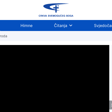
Himne
Čitanja
Svjedoča
 roda