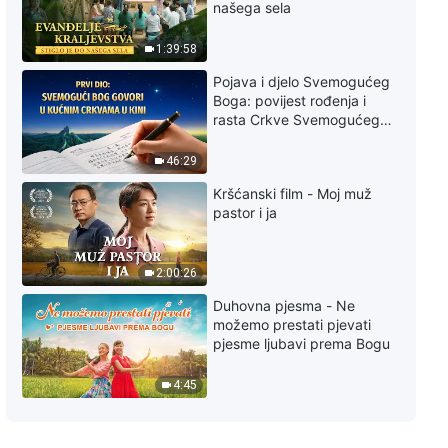
Svakodnevne riječi Božje:
našega sela
Razotkrivanje iskvarenosti
ljudskog roda, Odlomak 320
1:39:58
6:57
Pojava i djelo Svemogućeg
Boga: povijest rođenja i
Svakodnevne riječi Božje:
rasta Crkve Svemogućeg
Razotkrivanje iskvarenosti
Boga
ljudskog roda, Odlomak 321
46:29
5:19
Kršćanski film - Moj muž
pastor i ja
Svakodnevne riječi Božje:
Razotkrivanje iskvarenosti
ljudskog roda, Odlomak 322
7:15
2:00:26
Duhovna pjesma - Ne
Svakodnevne riječi Božje:
možemo prestati pjevati
Razotkrivanje iskvarenosti
pjesme ljubavi prema Bogu
ljudskog roda, Odlomak 323
9:25
4:45
Svakodnevne riječi Božje:
Razotkrivanje iskvarenosti