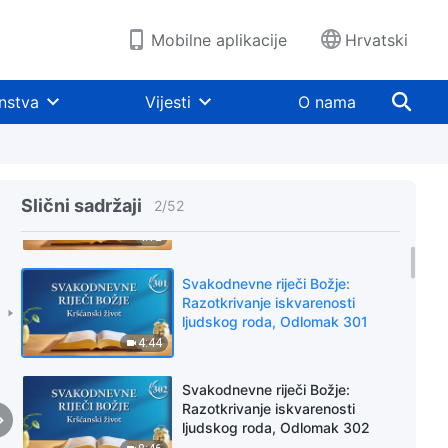
Mobilne aplikacije
Hrvatski
nstva
Vijesti
O nama
Svakodnevne riječi Božje:
Razotkrivanje iskvarenosti
Slični sadržaji
2
/
52
ljudskog roda, Odlomak 300
4:12
Svakodnevne riječi Božje:
Razotkrivanje iskvarenosti
ljudskog roda, Odlomak 301
4:44
Svakodnevne riječi Božje:
Razotkrivanje iskvarenosti
ljudskog roda, Odlomak 302