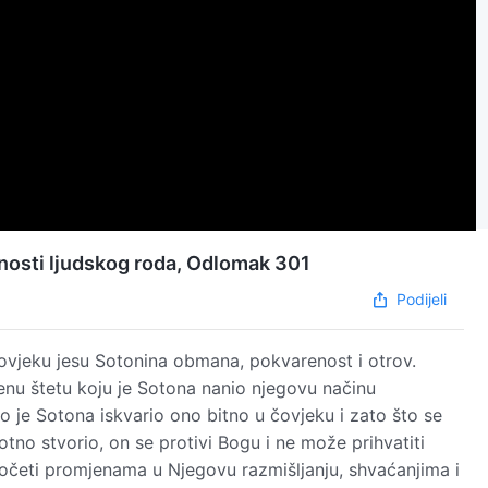
enosti ljudskog roda, Odlomak 301
Podijeli
čovjeku jesu Sotonina obmana, pokvarenost i otrov.
enu štetu koju je Sotona nanio njegovu načinu
o je Sotona iskvario ono bitno u čovjeku i zato što se
no stvorio, on se protivi Bogu i ne može prihvatiti
početi promjenama u Njegovu razmišljanju, shvaćanjima i