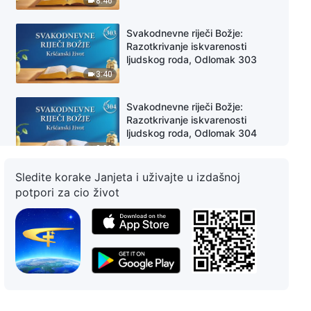
8:46
Svakodnevne riječi Božje:
Razotkrivanje iskvarenosti
ljudskog roda, Odlomak 303
3:40
Svakodnevne riječi Božje:
Razotkrivanje iskvarenosti
ljudskog roda, Odlomak 304
8:08
Sledite korake Janjeta i uživajte u izdašnoj
Svakodnevne riječi Božje:
potpori za cio život
Razotkrivanje iskvarenosti
ljudskog roda, Odlomak 305
8:57
Svakodnevne riječi Božje:
Razotkrivanje iskvarenosti
ljudskog roda, Odlomak 306
5:21