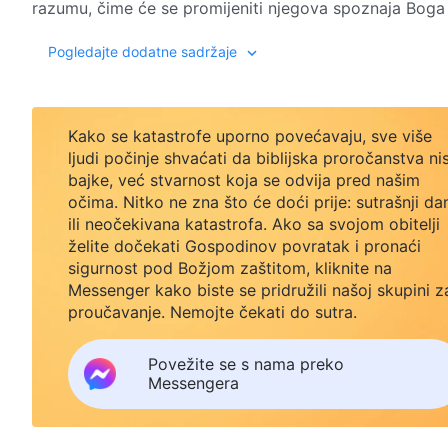
razumu, čime će se promijeniti njegova spoznaja Boga i
najpokvarenijoj od svih zemalja još manje znaju o tome š
– Riječ. Svezak 1.: Božja pojava i dje
Pogledajte dodatne sadržaje
pokvareniji, to manje spoznaju postojanje Boga, a njihov
Bogu i buntovništvo prema Njemu potječu od toga što 
pokvarenosti, čovjekova je savjest otupjela; on je nem
mentalni sklop. Prije nego što ga je Sotona iskvario, č
Kako se katastrofe uporno povećavaju, sve više
riječima kad bi ih čuo. Po prirodi je bio zdravog razum
ljudi počinje shvaćati da biblijska proročanstva ni
bajke, već stvarnost koja se odvija pred našim
ga je Sotona iskvario, čovjekov prvobitni razum, savjest
očima. Nitko ne zna što će doći prije: sutrašnji da
izgubio svoju poslušnost i ljubav prema Bogu. Čovjeko
ili neočekivana katastrofa. Ako sa svojom obitelji
životinjskoj, a njegovo buntovništvo prema Bogu još učes
želite dočekati Gospodinov povratak i pronaći
zna, niti prepoznaje, već se samo slijepo suprotstavlja
sigurnost pod Božjom zaštitom, kliknite na
Njegova razuma, shvaćanja i savjesti; budući da su nje
Messenger kako biste se pridružili našoj skupini z
otupjela, njegova se narav buni protiv Boga. Ako se č
proučavanje. Nemojte čekati do sutra.
nema govora ni o promjenama u njegovoj naravi, kao ni
zdrav, onda on ne može služiti Bogu i nije prikladan 
Povežite se s nama preko
poslušnost i vjernost Bogu, čežnju za Bogom, popuno 
Messengera
Odnosi se na jedinstvo srca i uma prema Bogu, a ne n
nije slučaj. Pošto je Sotona iskvario čovjeka, on je st