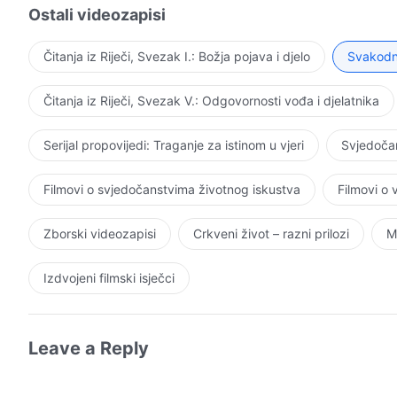
za Njim, a da ne govorimo o savjesti prema Bogu. Čov
Ostali videozapisi
sud i, povrh toga, pogrdno o njemu govori iza Njegovi
jasnom spoznajom da je On Bog; čovjek nema namjeru 
Čitanja iz Riječi, Svezak I.: Božja pojava i djelo
Svakodne
neuviđavne zahtjeve i molbe. Takvi ljudi – ljudi izopač
dostojno ponašanje, niti se pokajati zbog svojeg buntov
Čitanja iz Riječi, Svezak V.: Odgovornosti vođa i djelatnika
povratili nešto od svojeg razuma; što su ljudi koji još
imaju manje zdravog razuma.
Serijal propovijedi: Traganje za istinom u vjeri
Svjedočan
Filmovi o svjedočanstvima životnog iskustva
Filmovi o
Zborski videozapisi
Crkveni život – razni prilozi
M
Izdvojeni filmski isječci
Leave a Reply