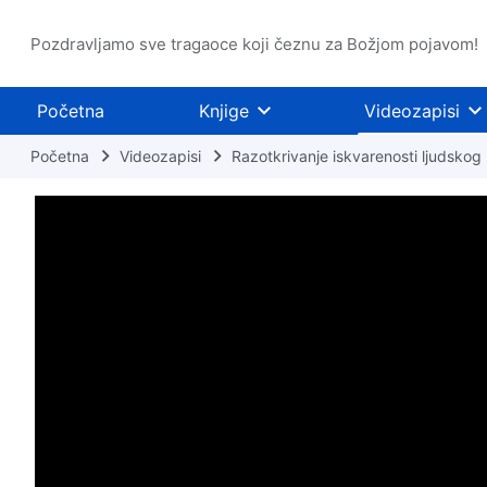
Pozdravljamo sve tragaoce koji čeznu za Božjom pojavom!
Početna
Knjige
Videozapisi
Početna
Videozapisi
Razotkrivanje iskvarenosti ljudskog