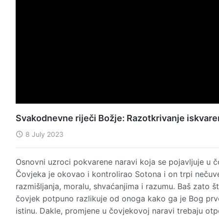
Svakodnevne riječi Božje: Razotkrivanje iskvar
8 July 2023
Osnovni uzroci pokvarene naravi koja se pojavljuje u 
Čovjeka je okovao i kontrolirao Sotona i on trpi nečuv
razmišljanja, moralu, shvaćanjima i razumu. Baš zato št
čovjek potpuno razlikuje od onoga kako ga je Bog prvot
istinu. Dakle, promjene u čovjekovoj naravi trebaju ot