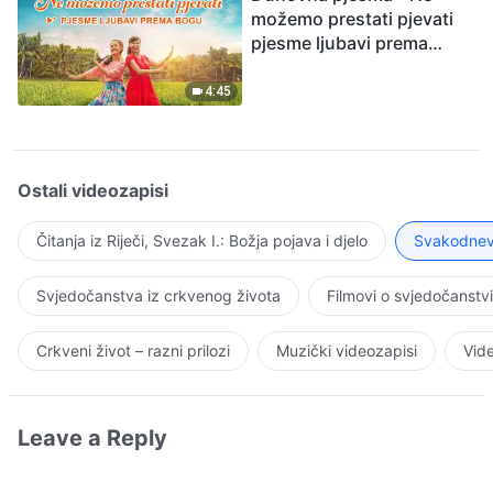
možemo prestati pjevati
pjesme ljubavi prema
Bogu
4:45
Ostali videozapisi
Čitanja iz Riječi, Svezak I.: Božja pojava i djelo
Svakodnevn
Svjedočanstva iz crkvenog života
Filmovi o svjedočanstv
Crkveni život – razni prilozi
Muzički videozapisi
Vide
Leave a Reply