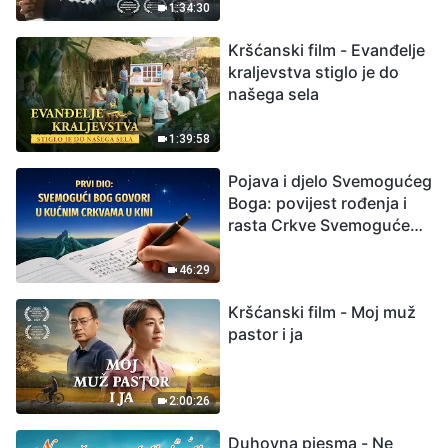
izumiranjem. Kako
1:34:30
možemo preživjeti?
Kršćanski film - Evanđelje
kraljevstva stiglo je do
našega sela
1:39:58
Pojava i djelo Svemogućeg
Boga: povijest rođenja i
rasta Crkve Svemogućeg
Boga
46:29
Kršćanski film - Moj muž
pastor i ja
2:00:26
Duhovna pjesma - Ne