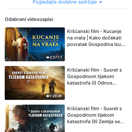
Pogledajte dodatne sadržaje
Odabrani videozapisi
Kršćanski film - Kucanje
na vrata | Kako dočekati
povratak Gospodina Isusa
(Sinkronizirano na
hrvatski)
2:37:17
Kršćanski film - Susret s
Gospodinom tijekom
katastrofa (I) Odnos
između Gospodinova
povratka i velikih
1:20:49
katastrofa
Kršćanski film - Susret s
Gospodinom tijekom
katastrofa (II) Zemlja se
suočava s masovnim