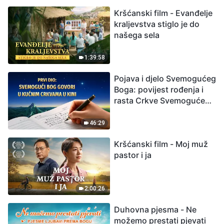
možemo preživjeti?
Kršćanski film - Evanđelje
kraljevstva stiglo je do
našega sela
1:39:58
Pojava i djelo Svemogućeg
Boga: povijest rođenja i
rasta Crkve Svemogućeg
Boga
46:29
Kršćanski film - Moj muž
pastor i ja
2:00:26
Duhovna pjesma - Ne
možemo prestati pjevati