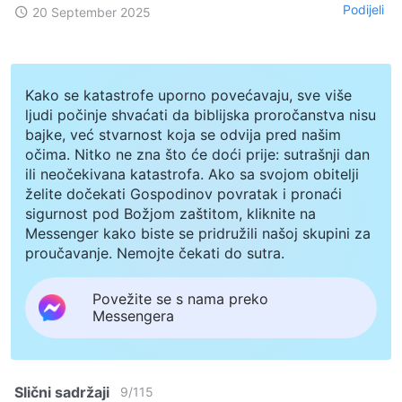
Podijeli
20 September 2025
Kako se katastrofe uporno povećavaju, sve više
ljudi počinje shvaćati da biblijska proročanstva nisu
bajke, već stvarnost koja se odvija pred našim
očima. Nitko ne zna što će doći prije: sutrašnji dan
ili neočekivana katastrofa. Ako sa svojom obitelji
želite dočekati Gospodinov povratak i pronaći
sigurnost pod Božjom zaštitom, kliknite na
Messenger kako biste se pridružili našoj skupini za
proučavanje. Nemojte čekati do sutra.
Povežite se s nama preko
Messengera
Slični sadržaji
9
/
115