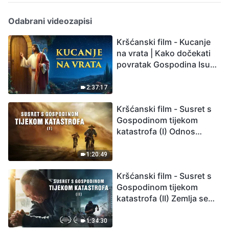
Odabrani videozapisi
Kršćanski film - Kucanje
na vrata | Kako dočekati
povratak Gospodina Isusa
(Sinkronizirano na
hrvatski)
2:37:17
Kršćanski film - Susret s
Gospodinom tijekom
katastrofa (I) Odnos
između Gospodinova
povratka i velikih
1:20:49
katastrofa
Kršćanski film - Susret s
Gospodinom tijekom
katastrofa (II) Zemlja se
suočava s masovnim
izumiranjem. Kako
1:34:30