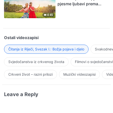
pjesme ljubavi prema
Bogu
4:45
Ostali videozapisi
Čitanja iz Riječi, Svezak I.: Božja pojava i djelo
Svakodnevn
Svjedočanstva iz crkvenog života
Filmovi o svjedočanstv
Crkveni život – razni prilozi
Muzički videozapisi
Vide
Leave a Reply