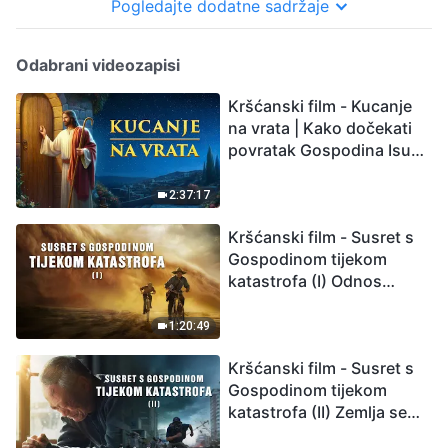
Pogledajte dodatne sadržaje
Odabrani videozapisi
Kršćanski film - Kucanje
na vrata | Kako dočekati
povratak Gospodina Isusa
(Sinkronizirano na
hrvatski)
2:37:17
Kršćanski film - Susret s
Gospodinom tijekom
katastrofa (I) Odnos
između Gospodinova
povratka i velikih
1:20:49
katastrofa
Kršćanski film - Susret s
Gospodinom tijekom
katastrofa (II) Zemlja se
suočava s masovnim