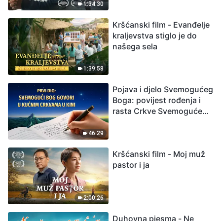
izumiranjem. Kako
1:34:30
možemo preživjeti?
Kršćanski film - Evanđelje
kraljevstva stiglo je do
našega sela
1:39:58
Pojava i djelo Svemogućeg
Boga: povijest rođenja i
rasta Crkve Svemogućeg
Boga
46:29
Kršćanski film - Moj muž
pastor i ja
2:00:26
Duhovna pjesma - Ne