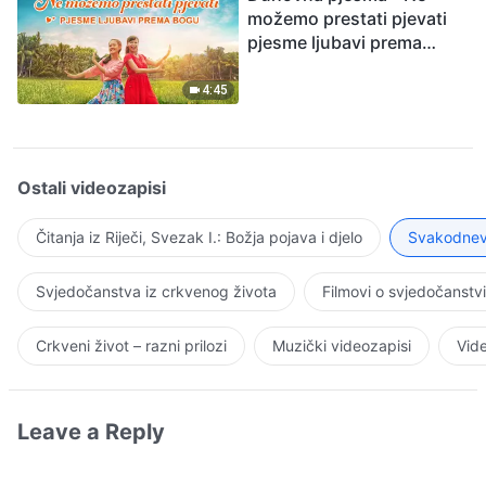
možemo prestati pjevati
pjesme ljubavi prema
Bogu
4:45
Ostali videozapisi
Čitanja iz Riječi, Svezak I.: Božja pojava i djelo
Svakodnevn
Svjedočanstva iz crkvenog života
Filmovi o svjedočanstv
Crkveni život – razni prilozi
Muzički videozapisi
Vide
Leave a Reply