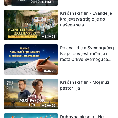
izumiranjem. Kako
1:34:30
možemo preživjeti?
Kršćanski film - Evanđelje
kraljevstva stiglo je do
našega sela
1:39:58
Pojava i djelo Svemogućeg
Boga: povijest rođenja i
rasta Crkve Svemogućeg
Boga
46:29
Kršćanski film - Moj muž
pastor i ja
2:00:26
Duhovna pjesma - Ne