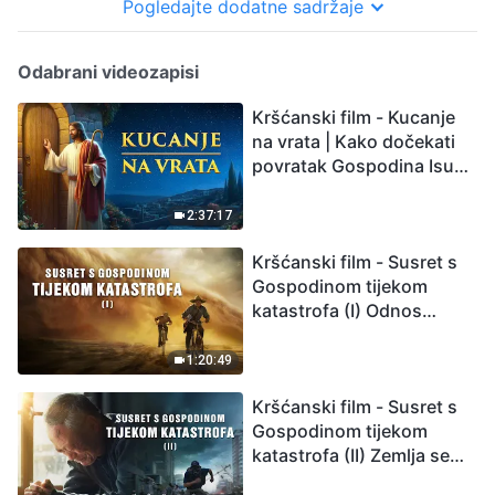
Pogledajte dodatne sadržaje
Odabrani videozapisi
Kršćanski film - Kucanje
na vrata | Kako dočekati
povratak Gospodina Isusa
(Sinkronizirano na
hrvatski)
2:37:17
Kršćanski film - Susret s
Gospodinom tijekom
katastrofa (I) Odnos
između Gospodinova
povratka i velikih
1:20:49
katastrofa
Kršćanski film - Susret s
Gospodinom tijekom
katastrofa (II) Zemlja se
suočava s masovnim