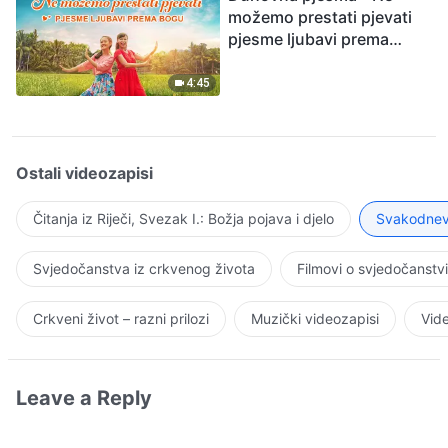
možemo prestati pjevati
pjesme ljubavi prema
Bogu
4:45
Ostali videozapisi
Čitanja iz Riječi, Svezak I.: Božja pojava i djelo
Svakodnevn
Svjedočanstva iz crkvenog života
Filmovi o svjedočanstv
Crkveni život – razni prilozi
Muzički videozapisi
Vide
Leave a Reply