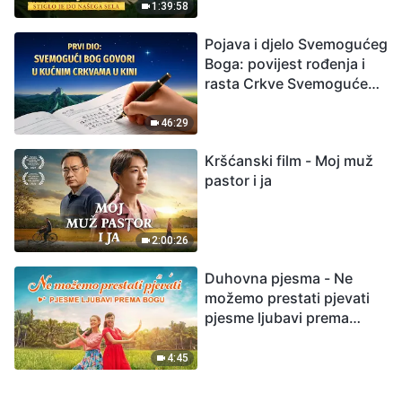
1:39:58
Pojava i djelo Svemogućeg
Boga: povijest rođenja i
rasta Crkve Svemogućeg
Boga
46:29
Kršćanski film - Moj muž
pastor i ja
2:00:26
Duhovna pjesma - Ne
možemo prestati pjevati
pjesme ljubavi prema
Bogu
4:45