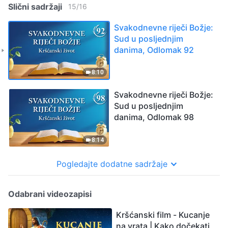
Slični sadržaji
15
/
16
Svakodnevne riječi Božje:
Sud u posljednjim
danima, Odlomak 92
8:10
Svakodnevne riječi Božje:
Sud u posljednjim
danima, Odlomak 98
8:14
Pogledajte dodatne sadržaje
Odabrani videozapisi
Kršćanski film - Kucanje
na vrata | Kako dočekati