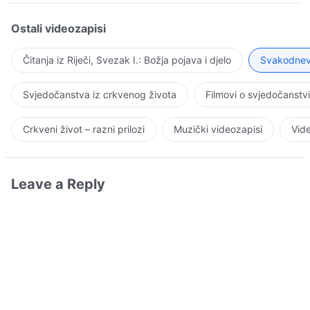
Ostali videozapisi
Čitanja iz Riječi, Svezak I.: Božja pojava i djelo
Svakodnevn
Svjedočanstva iz crkvenog života
Filmovi o svjedočanstv
Crkveni život – razni prilozi
Muzički videozapisi
Vide
Leave a Reply