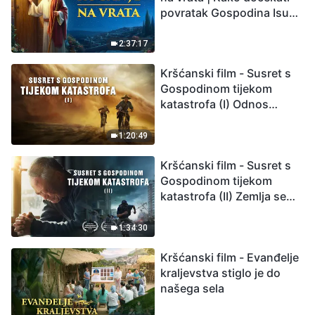
povratak Gospodina Isusa
(Sinkronizirano na
hrvatski)
2:37:17
Kršćanski film - Susret s
Gospodinom tijekom
katastrofa (I) Odnos
između Gospodinova
povratka i velikih
1:20:49
katastrofa
Kršćanski film - Susret s
Gospodinom tijekom
katastrofa (II) Zemlja se
suočava s masovnim
izumiranjem. Kako
1:34:30
možemo preživjeti?
Kršćanski film - Evanđelje
kraljevstva stiglo je do
našega sela