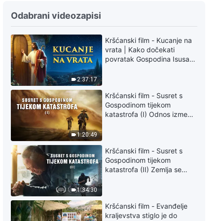
Odabrani videozapisi
Kršćanski film - Kucanje na
vrata | Kako dočekati
povratak Gospodina Isusa
(Sinkronizirano na hrvatski)
2:37:17
Kršćanski film - Susret s
Gospodinom tijekom
katastrofa (I) Odnos između
Gospodinova povratka i
velikih katastrofa
1:20:49
Kršćanski film - Susret s
Gospodinom tijekom
katastrofa (II) Zemlja se
suočava s masovnim
izumiranjem. Kako možemo
1:34:30
preživjeti?
Kršćanski film - Evanđelje
kraljevstva stiglo je do