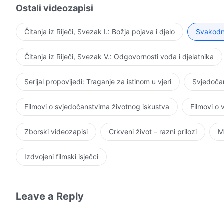
Ostali videozapisi
suverenog Gospodina! Ah, čisti i neokaljani novi svijet
Ne šuti više – vratio sam se slavodobitno! Iz središta 
Čitanja iz Riječi, Svezak I.: Božja pojava i djelo
Svakodne
čovječanstvo započelo novi život i steklo novu nadu.
svjetlosti? Kako da ne skačete od radosti Mojom ruko
Čitanja iz Riječi, Svezak V.: Odgovornosti vođa i djelatnika
smijeha! Ah, uskrsli Izraele! Kako da ne osjetiš pono
jadikovao? Stari je Izrael prestao postojati, a današnji
Serijal propovijedi: Traganje za istinom u vjeri
Svjedočan
ustremljen, ustao je u srcima čitavog ljudskog roda. D
izvora postojanja! Ah, mrski Egipte! Sigurno Mi više ne
Filmovi o svjedočanstvima životnog iskustva
Filmovi o
izbjeći Moj prijekor? Kako možeš ne postojati unutar Mo
sve one koji Mi se protive zasigurno ću dovijeka grditi
Zborski videozapisi
Crkveni život – razni prilozi
M
zbog svega što su učinili. Nadgledat ću cijelu zemlju 
pravednošću, veličanstvom, gnjevom i grdnjom, otkrit
Izdvojeni filmski isječci
Leave a Reply