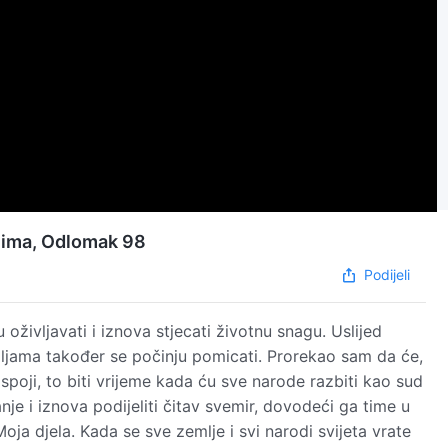
anima, Odlomak 98
Podijeli
 oživljavati i iznova stjecati životnu snagu. Uslijed
ljama također se počinju pomicati. Prorekao sam da će,
poji, to biti vrijeme kada ću sve narode razbiti kao sud
je i iznova podijeliti čitav svemir, dovodeći ga time u
Moja djela. Kada se sve zemlje i svi narodi svijeta vrate