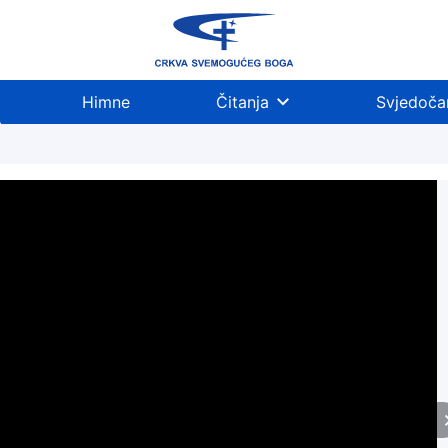
Himne
Čitanja
Svjedoča