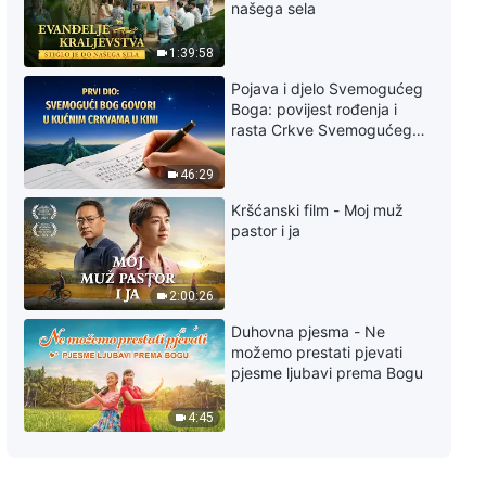
našega sela
1:39:58
Pojava i djelo Svemogućeg
Boga: povijest rođenja i
rasta Crkve Svemogućeg
Boga
46:29
Kršćanski film - Moj muž
pastor i ja
2:00:26
Duhovna pjesma - Ne
možemo prestati pjevati
pjesme ljubavi prema Bogu
4:45