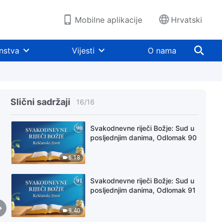
4:58
Mobilne aplikacije
Hrvatski
Svakodnevne riječi Božje: Sud u
posljednjim danima, Odlomak 88
nstva
Vijesti
O nama
8:44
Svakodnevne riječi Božje: Sud u
posljednjim danima, Odlomak 89
Slični sadržaji
16
/
16
3:48
Svakodnevne riječi Božje: Sud u
posljednjim danima, Odlomak 90
6:18
Svakodnevne riječi Božje: Sud u
posljednjim danima, Odlomak 91
9:40