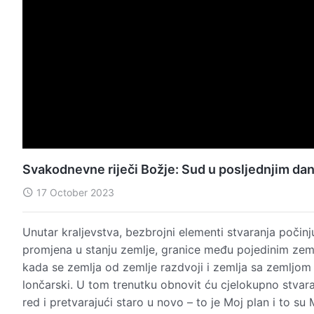
Svakodnevne riječi Božje: Sud u posljednjim d
17 October 2023
Unutar kraljevstva, bezbrojni elementi stvaranja počinju
promjena u stanju zemlje, granice među pojedinim zem
kada se zemlja od zemlje razdvoji i zemlja sa zemljom s
lončarski. U tom trenutku obnovit ću cjelokupno stvaran
red i pretvarajući staro u novo – to je Moj plan i to su 