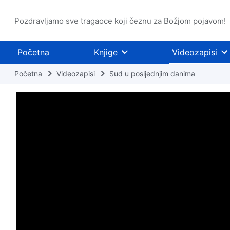
Pozdravljamo sve tragaoce koji čeznu za Božjom pojavom!
Početna
Knjige
Videozapisi
Početna
Videozapisi
Sud u posljednjim danima