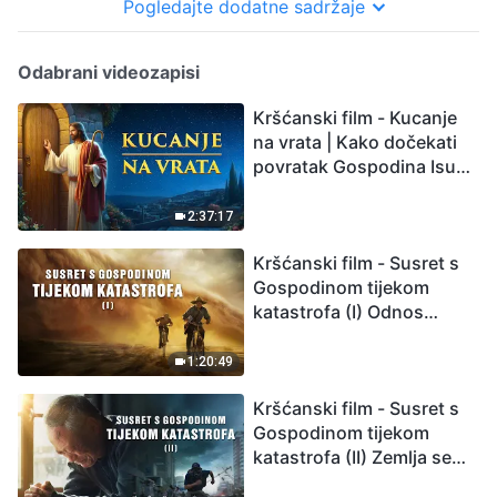
Pogledajte dodatne sadržaje
Odabrani videozapisi
Kršćanski film - Kucanje
na vrata | Kako dočekati
povratak Gospodina Isusa
(Sinkronizirano na
hrvatski)
2:37:17
Kršćanski film - Susret s
Gospodinom tijekom
katastrofa (I) Odnos
između Gospodinova
povratka i velikih
1:20:49
katastrofa
Kršćanski film - Susret s
Gospodinom tijekom
katastrofa (II) Zemlja se
suočava s masovnim