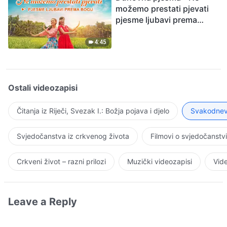
možemo prestati pjevati
pjesme ljubavi prema
Bogu
4:45
Ostali videozapisi
Čitanja iz Riječi, Svezak I.: Božja pojava i djelo
Svakodnevn
Svjedočanstva iz crkvenog života
Filmovi o svjedočanstv
Crkveni život – razni prilozi
Muzički videozapisi
Vide
Leave a Reply