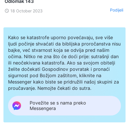
Odlomak 143
Podijeli
18 October 2023
Kako se katastrofe uporno povećavaju, sve više
ljudi počinje shvaćati da biblijska proročanstva nisu
bajke, već stvarnost koja se odvija pred našim
očima. Nitko ne zna što će doći prije: sutrašnji dan
ili neočekivana katastrofa. Ako sa svojom obitelji
želite dočekati Gospodinov povratak i pronaći
sigurnost pod Božjom zaštitom, kliknite na
Messenger kako biste se pridružili našoj skupini za
proučavanje. Nemojte čekati do sutra.
Povežite se s nama preko
Messengera