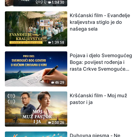
izumiranjem. Kako
1:34:30
možemo preživjeti?
Kršćanski film - Evanđelje
kraljevstva stiglo je do
našega sela
1:39:58
Pojava i djelo Svemogućeg
Boga: povijest rođenja i
rasta Crkve Svemogućeg
Boga
46:29
Kršćanski film - Moj muž
pastor i ja
2:00:26
Duhovna pjesma - Ne