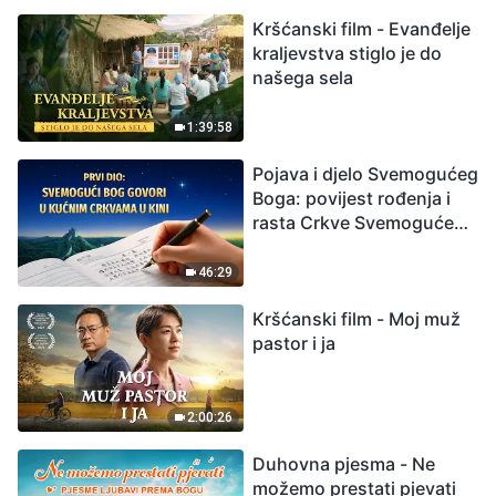
možemo preživjeti?
Kršćanski film - Evanđelje
kraljevstva stiglo je do
našega sela
1:39:58
Pojava i djelo Svemogućeg
Boga: povijest rođenja i
rasta Crkve Svemogućeg
Boga
46:29
Kršćanski film - Moj muž
pastor i ja
2:00:26
Duhovna pjesma - Ne
možemo prestati pjevati