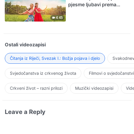
pjesme ljubavi prema
Bogu
4:45
Ostali videozapisi
Čitanja iz Riječi, Svezak I.: Božja pojava i djelo
Svakodnevn
Svjedočanstva iz crkvenog života
Filmovi o svjedočanstv
Crkveni život – razni prilozi
Muzički videozapisi
Vide
Leave a Reply