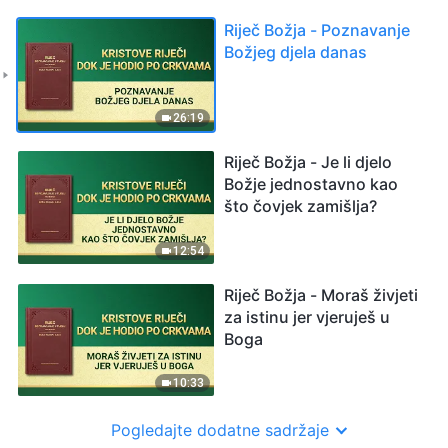
Riječ Božja - Poznavanje
Božjeg djela danas
26:19
Riječ Božja - Je li djelo
Božje jednostavno kao
što čovjek zamišlja?
12:54
Riječ Božja - Moraš živjeti
za istinu jer vjeruješ u
Boga
10:33
Pogledajte dodatne sadržaje