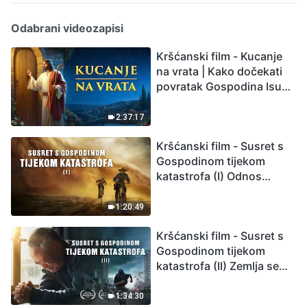
Odabrani videozapisi
Kršćanski film - Kucanje
na vrata | Kako dočekati
povratak Gospodina Isusa
(Sinkronizirano na
hrvatski)
2:37:17
Kršćanski film - Susret s
Gospodinom tijekom
katastrofa (I) Odnos
između Gospodinova
povratka i velikih
1:20:49
katastrofa
Kršćanski film - Susret s
Gospodinom tijekom
katastrofa (II) Zemlja se
suočava s masovnim
izumiranjem. Kako
1:34:30