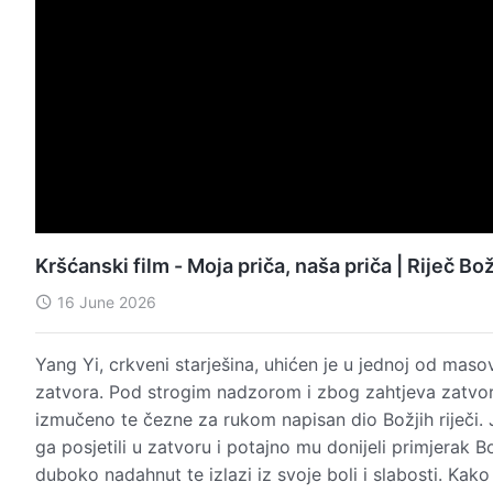
Kršćanski film - Moja priča, naša priča | Riječ Bo
16 June 2026
Yang Yi, crkveni starješina, uhićen je u jednoj od mas
zatvora. Pod strogim nadzorom i zbog zahtjeva zatvors
izmučeno te čezne za rukom napisan dio Božjih riječi. 
ga posjetili u zatvoru i potajno mu donijeli primjerak Bo
duboko nadahnut te izlazi iz svoje boli i slabosti. Kak