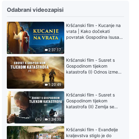
Odabrani videozapisi
Kršćanski film - Kucanje na
vrata | Kako dočekati
povratak Gospodina Isusa
(Sinkronizirano na hrvatski)
2:37:17
Kršćanski film - Susret s
Gospodinom tijekom
katastrofa (I) Odnos između
Gospodinova povratka i
velikih katastrofa
1:20:49
Kršćanski film - Susret s
Gospodinom tijekom
katastrofa (II) Zemlja se
suočava s masovnim
izumiranjem. Kako možemo
1:34:30
preživjeti?
Kršćanski film - Evanđelje
kraljevstva stiglo je do