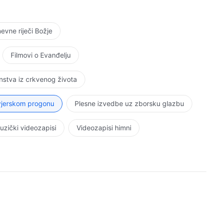
vne riječi Božje
Filmovi o Evanđelju
stva iz crkvenog života
 vjerskom progonu
Plesne izvedbe uz zborsku glazbu
uzički videozapisi
Videozapisi himni