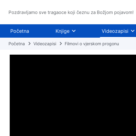
Pozdravljamo sve tragaoce koji čeznu za Božjom pojavom!
Početna
Knjige
Videozapisi
Početna
Videozapisi
Filmovi o vjerskom progonu