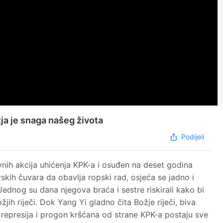
žja je snaga našeg života
Podijeli
ovnih akcija uhićenja KPK-a i osuđen na deset godina
kih čuvara da obavlja ropski rad, osjeća se jadno i
Jednog su dana njegova braća i sestre riskirali kako bi
žjih riječi. Dok Yang Yi gladno čita Božje riječi, biva
o represija i progon kršćana od strane KPK-a postaju sve