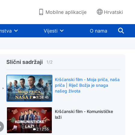
Mobilne aplikacije
Hrvatski
nstva
Vijesti
O nama
Slični sadržaji
1
/
2
Kršćanski film - Moja priča, naša
priča | Riječ Božja je snaga
našeg života
1:58:46
Kršćanski film - Komunističke
laži
2:12:55