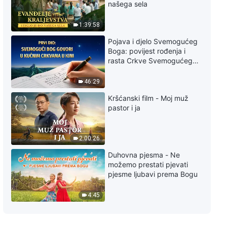
našega sela
1:39:58
Pojava i djelo Svemogućeg
Boga: povijest rođenja i
rasta Crkve Svemogućeg
Boga
46:29
Kršćanski film - Moj muž
pastor i ja
2:00:26
Duhovna pjesma - Ne
možemo prestati pjevati
pjesme ljubavi prema Bogu
4:45