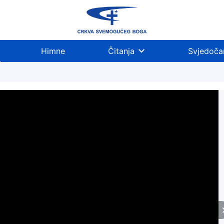
Himne
Čitanja
Svjedoča