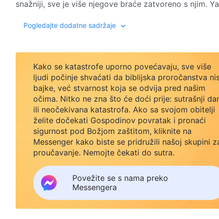
snažniji, sve je više njegove braće zatvoreno s njim. Ya
zbog mučenja koje trpe, dok su neke zatvorski čuvari pri
Pogledajte dodatne sadržaje
zbog čega osjećaju kajanje i krivicu. Nakon što to vidi,
pomogne im te im prenosi Božje riječi. Kada njegova br
svi osjećaju da su Božje riječi vrlo dragocjene, pa spon
sjećaju i međusobno ih dijeliti, što omogućuje da sve v
Kako se katastrofe uporno povećavaju, sve više
zatvorskih čuvara i prijava špijuna, kod Yang Yijeve s
ljudi počinje shvaćati da biblijska proročanstva ni
bajke, već stvarnost koja se odvija pred našim
čuvari stavljaju pod izuzetno strog režim i podvrgavaju
očima. Nitko ne zna što će doći prije: sutrašnji da
provodi masovna pretraga. Usred te kritične situacije,
ili neočekivana katastrofa. Ako sa svojom obitelji
želite dočekati Gospodinov povratak i pronaći
sigurnost pod Božjom zaštitom, kliknite na
Messenger kako biste se pridružili našoj skupini z
proučavanje. Nemojte čekati do sutra.
Povežite se s nama preko
Messengera