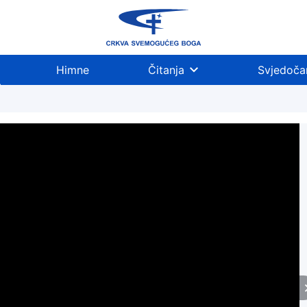
Himne
Čitanja
Svjedoča