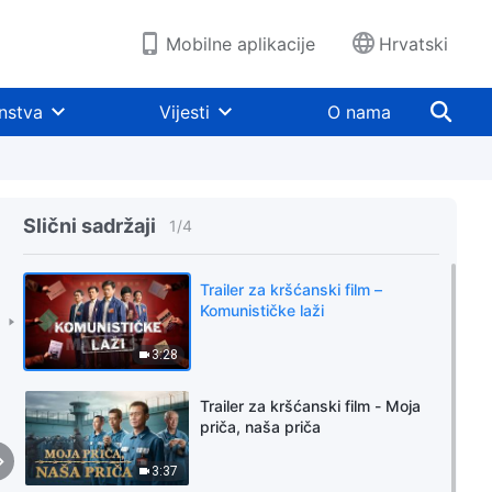
Mobilne aplikacije
Hrvatski
nstva
Vijesti
O nama
Slični sadržaji
1
/
4
Trailer za kršćanski film –
Komunističke laži
3:28
Trailer za kršćanski film - Moja
priča, naša priča
3:37