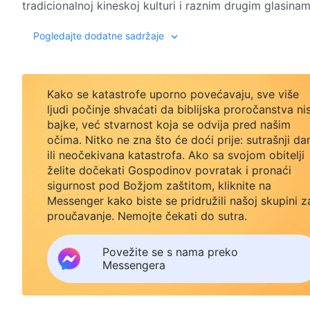
tradicionalnoj kineskoj kulturi i raznim drugim glasina
ovom ratu bez oružja, Zhang Mingdao i drugi oslanjaju 
Pogledajte dodatne sadržaje
vlade KPK-a… Na kraju, istina pobjeđuje laži, a pravda 
Kako se katastrofe uporno povećavaju, sve više
ljudi počinje shvaćati da biblijska proročanstva ni
bajke, već stvarnost koja se odvija pred našim
očima. Nitko ne zna što će doći prije: sutrašnji da
ili neočekivana katastrofa. Ako sa svojom obitelji
želite dočekati Gospodinov povratak i pronaći
sigurnost pod Božjom zaštitom, kliknite na
Messenger kako biste se pridružili našoj skupini z
proučavanje. Nemojte čekati do sutra.
Povežite se s nama preko
Messengera