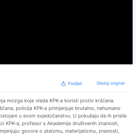
Gledaj original
Podijeli
anja mozga koje vlada KPK-a koristi protiv kršćana.
šćana, policija KPK-a primjenjuje brutalno, nehumano
postojani u svom svjedočanstvu. U pokušaju da ih prisile
ici KPK-a, profesor s Akademije društvenih znanosti,
izmjenjuju: govore o ateizmu, materijalizmu, znanosti,