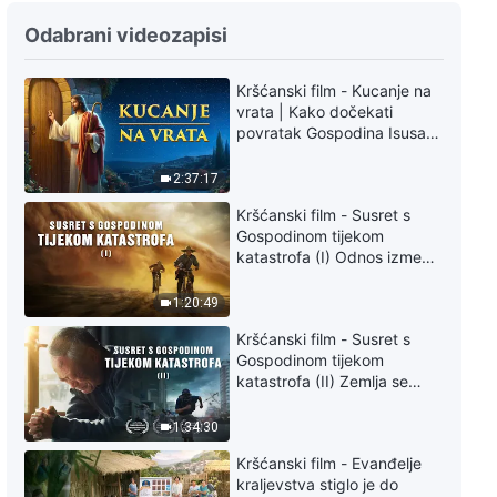
Odabrani videozapisi
Kršćanski film - Kucanje na
vrata | Kako dočekati
povratak Gospodina Isusa
(Sinkronizirano na hrvatski)
2:37:17
Kršćanski film - Susret s
Gospodinom tijekom
katastrofa (I) Odnos između
Gospodinova povratka i
velikih katastrofa
1:20:49
Kršćanski film - Susret s
Gospodinom tijekom
katastrofa (II) Zemlja se
suočava s masovnim
izumiranjem. Kako možemo
1:34:30
preživjeti?
Kršćanski film - Evanđelje
kraljevstva stiglo je do