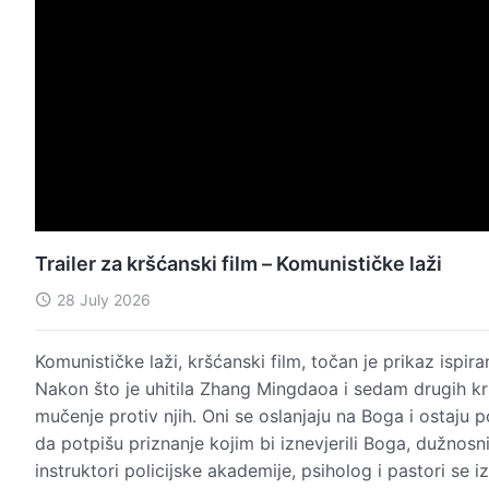
Trailer za kršćanski film – Komunističke laži
28 July 2026
Komunističke laži, kršćanski film, točan je prikaz ispir
Nakon što je uhitila Zhang Mingdaoa i sedam drugih kr
mučenje protiv njih. Oni se oslanjaju na Boga i ostaju 
da potpišu priznanje kojim bi iznevjerili Boga, dužnosn
instruktori policijske akademije, psiholog i pastori se 