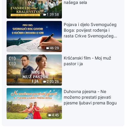
našega sela
1:39:58
Pojava i djelo Svemogućeg
Boga: povijest rođenja i
rasta Crkve Svemogućeg
Boga
46:29
Kršćanski film - Moj muž
pastor i ja
2:00:26
Duhovna pjesma - Ne
možemo prestati pjevati
pjesme ljubavi prema Bogu
4:45