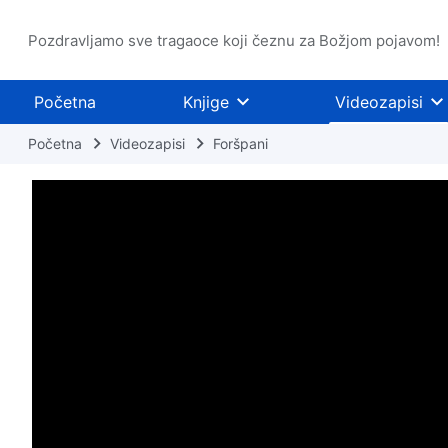
Pozdravljamo sve tragaoce koji čeznu za Božjom pojavom!
Početna
Knjige
Videozapisi
Početna
Videozapisi
Foršpani