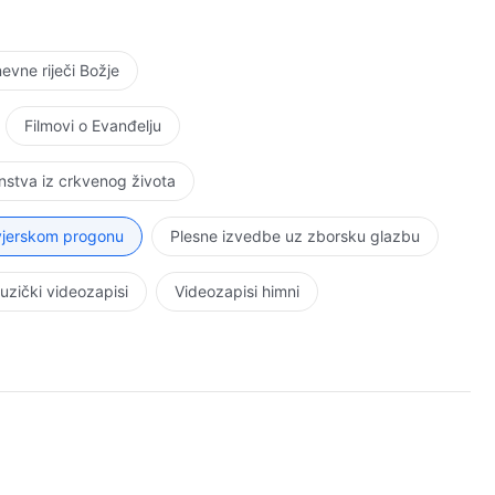
vne riječi Božje
Filmovi o Evanđelju
stva iz crkvenog života
 vjerskom progonu
Plesne izvedbe uz zborsku glazbu
uzički videozapisi
Videozapisi himni