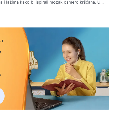
ma i lažima kako bi ispirali mozak osmero kršćana. U
se na Boga i upotrebljavaju istinu u napetoj borbi protiv
nadvlada zlo.
su
n
a