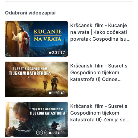
Odabrani videozapisi
Kršćanski film - Kucanje
na vrata | Kako dočekati
povratak Gospodina Isusa
(Sinkronizirano na
hrvatski)
2:37:17
Kršćanski film - Susret s
Gospodinom tijekom
katastrofa (I) Odnos
između Gospodinova
povratka i velikih
1:20:49
katastrofa
Kršćanski film - Susret s
Gospodinom tijekom
katastrofa (II) Zemlja se
suočava s masovnim
izumiranjem. Kako
1:34:30