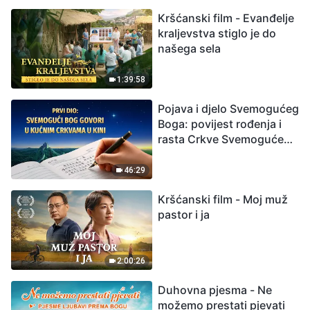
možemo preživjeti?
Kršćanski film - Evanđelje
kraljevstva stiglo je do
našega sela
1:39:58
Pojava i djelo Svemogućeg
Boga: povijest rođenja i
rasta Crkve Svemogućeg
Boga
46:29
Kršćanski film - Moj muž
pastor i ja
2:00:26
Duhovna pjesma - Ne
možemo prestati pjevati