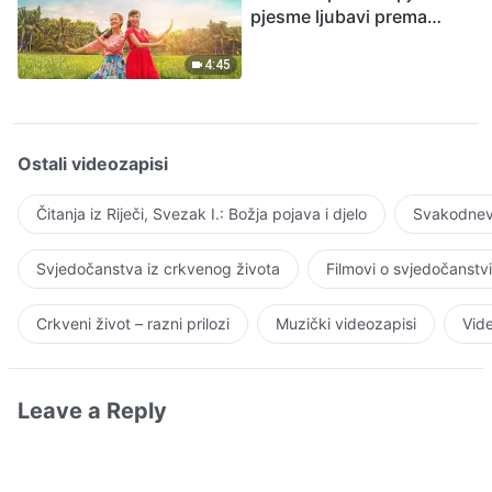
pjesme ljubavi prema
Bogu
4:45
Ostali videozapisi
Čitanja iz Riječi, Svezak I.: Božja pojava i djelo
Svakodnevn
Svjedočanstva iz crkvenog života
Filmovi o svjedočanstv
Crkveni život – razni prilozi
Muzički videozapisi
Vide
Leave a Reply