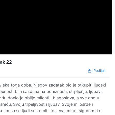
mak 22
Podijeli
ovjeka toga doba. Njegov zadatak bio je otkupiti ljudski
unosti bila sazdana na poniznosti, strpljenju, ljubavi,
odu donio je obilje milosti i blagoslova, a sve ono u
sreću, Svoju trpeljivost i ljubav, Svoje milosrđe i
jim su se ljudi susretali – osjećaj mira i sigurnosti u