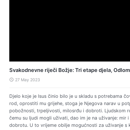
Svakodnevne riječi Božje: Tri etape djela, Odlo
27 May 2023
Djelo koje je Isus činio bilo je u skladu s potrebama č
rod, oprostiti mu grijehe, stoga je Njegova narav u potp
pobožnosti, trpeljivosti, milosrđu i dobroti. Ljudskom r
čemu su ljudi mogli uživati, dao im je na uživanje: mir i 
dobrotu. U to vrijeme obilje mogućnosti za uživanje s ko