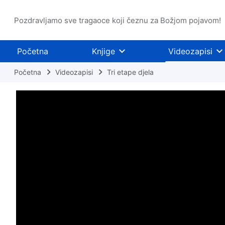
Pozdravljamo sve tragaoce koji čeznu za Božjom pojavom!
Početna
Knjige
Videozapisi
Početna
Videozapisi
Tri etape djela