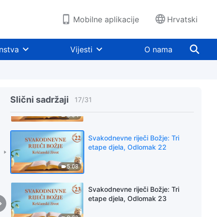
8:52
Mobilne aplikacije
Hrvatski
Svakodnevne riječi Božje: Tri
etape djela, Odlomak 19
nstva
Vijesti
O nama
4:20
Svakodnevne riječi Božje: Tri
etape djela, Odlomak 20
Slični sadržaji
17
/
31
5:04
Svakodnevne riječi Božje: Tri
etape djela, Odlomak 22
5:08
Svakodnevne riječi Božje: Tri
etape djela, Odlomak 23