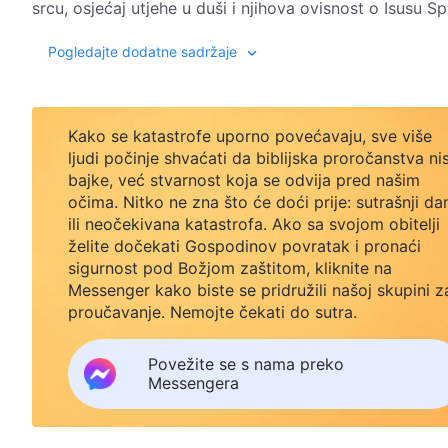
srcu, osjećaj utjehe u duši i njihova ovisnost o Isusu 
živjeli. U Doba milosti Sotona je već bio iskvario čovje
– Riječ. Svezak 1
Pogledajte dodatne sadržaje
ljudskog roda bilo potrebno obilje milosti, beskonačna t
dovoljna za otkupljenje ljudskih grijeha, kako bi se pos
bila je samo Moja žrtva za otkupljenje ljudskih grijeha: 
trpeljiv, a sve što su vidjeli bila je Isusova milost i d
Kako se katastrofe uporno povećavaju, sve više
milosti. I tako, prije no što su mogli biti otkupljeni, m
ljudi počinje shvaćati da biblijska proročanstva ni
bajke, već stvarnost koja se odvija pred našim
darivao kako bi od nje imali koristi. Tako su im, uživanj
očima. Nitko ne zna što će doći prije: sutrašnji da
Isusovoj trpeljivosti i strpljenju mogli su i dobiti prilik
ili neočekivana katastrofa. Ako sa svojom obitelji
stekli pravo na oproste i na uživanje u obilju milosti k
želite dočekati Gospodinov povratak i pronaći
došao otkupiti pravednike, nego grešnike, da grešnicim
sigurnost pod Božjom zaštitom, kliknite na
što se utjelovio, poprimio narav koja osuđuje, proklinj
Messenger kako biste se pridružili našoj skupini z
nikada ne bi imao priliku za otkupljenje i zauvijek bi os
proučavanje. Nemojte čekati do sutra.
upravljanja zaustavio bi se u Doba zakona, a Doba zako
postali bi još brojniji i teži, a stvaranje ljudskog roda 
Povežite se s nama preko
zakonu, ali bi njihovi grijesi nadmašili grijehe prvostvore
Messengera
mu grijehe i donoseći mu dovoljno milosti i dobrote, to 
da se nazove izgubljenom janjadi za čije je otkupljenje 