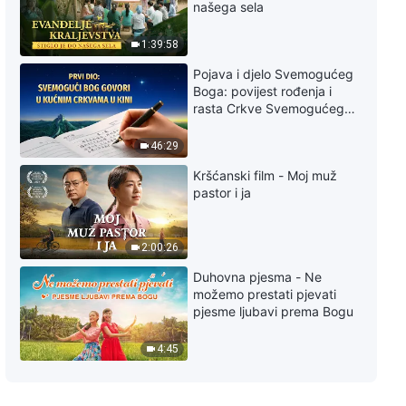
Svakodnevne riječi Božje: Tri
našega sela
etape djela, Odlomak 36
1:39:58
8:45
Pojava i djelo Svemogućeg
Boga: povijest rođenja i
Svakodnevne riječi Božje: Tri
rasta Crkve Svemogućeg
etape djela, Odlomak 37
Boga
46:29
8:02
Kršćanski film - Moj muž
pastor i ja
Svakodnevne riječi Božje: Tri
etape djela, Odlomak 38
9:51
2:00:26
Duhovna pjesma - Ne
Svakodnevne riječi Božje: Tri
možemo prestati pjevati
etape djela, Odlomak 44
pjesme ljubavi prema Bogu
7:43
4:45
Svakodnevne riječi Božje: Tri
etape djela, Odlomak 45