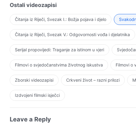
mogao uplesti, jer se Isus prema svojim sljedbenicima
Ostali videozapisi
na svojim njedrima. On se na njih nije ljutio niti ih je pr
žestio, već je prema njihovim grijesima bio trpeljiv, pr
Čitanja iz Riječi, Svezak I.: Božja pojava i djelo
Svakodne
mjere da je govorio: „Oprostite drugima sedamdeset p
srca drugih i samo tako su ljudi kroz Njegovu trpeljivos
Čitanja iz Riječi, Svezak V.: Odgovornosti vođa i djelatnika
Serijal propovijedi: Traganje za istinom u vjeri
Svjedočan
Filmovi o svjedočanstvima životnog iskustva
Filmovi o
Zborski videozapisi
Crkveni život – razni prilozi
M
Izdvojeni filmski isječci
Leave a Reply