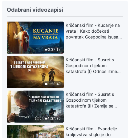
Svakodnevne riječi Božje: Tri
Odabrani videozapisi
etape djela, Odlomak 32
Kršćanski film - Kucanje na
6:44
vrata | Kako dočekati
povratak Gospodina Isusa
Svakodnevne riječi Božje: Tri
(Sinkronizirano na hrvatski)
etape djela, Odlomak 33
2:37:17
9:23
Kršćanski film - Susret s
Gospodinom tijekom
katastrofa (I) Odnos između
Svakodnevne riječi Božje: Tri
Gospodinova povratka i
etape djela, Odlomak 34
velikih katastrofa
1:20:49
4:18
Kršćanski film - Susret s
Gospodinom tijekom
Svakodnevne riječi Božje: Tri
katastrofa (II) Zemlja se
etape djela, Odlomak 35
suočava s masovnim
izumiranjem. Kako možemo
1:34:30
preživjeti?
9:00
Kršćanski film - Evanđelje
kraljevstva stiglo je do