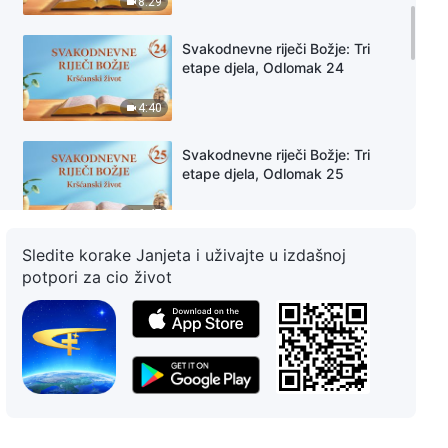
8:29
Svakodnevne riječi Božje: Tri
etape djela, Odlomak 24
4:40
Svakodnevne riječi Božje: Tri
etape djela, Odlomak 25
6:47
Sledite korake Janjeta i uživajte u izdašnoj
Svakodnevne riječi Božje: Tri
potpori za cio život
etape djela, Odlomak 26
7:57
Svakodnevne riječi Božje: Tri
etape djela, Odlomak 27
11:40