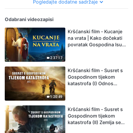
Pogledajte dodatne sadržaje
Odabrani videozapisi
Kršćanski film - Kucanje
na vrata | Kako dočekati
povratak Gospodina Isusa
(Sinkronizirano na
hrvatski)
2:37:17
Kršćanski film - Susret s
Gospodinom tijekom
katastrofa (I) Odnos
između Gospodinova
povratka i velikih
1:20:49
katastrofa
Kršćanski film - Susret s
Gospodinom tijekom
katastrofa (II) Zemlja se
suočava s masovnim