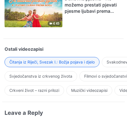
možemo prestati pjevati
pjesme ljubavi prema
Bogu
4:45
Ostali videozapisi
Čitanja iz Riječi, Svezak I.: Božja pojava i djelo
Svakodnevn
Svjedočanstva iz crkvenog života
Filmovi o svjedočanstv
Crkveni život – razni prilozi
Muzički videozapisi
Vide
Leave a Reply