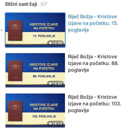
Slični sadržaji
5
/
7
Riječ Božja - Kristove
izjave na početku: 15.
poglavlje
12:38
Riječ Božja - Kristove
izjave na početku: 88.
poglavlje
16:20
Riječ Božja - Kristove
izjave na početku: 103.
poglavlje
18:19