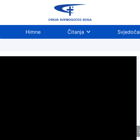
Himne
Čitanja
Svjedoča