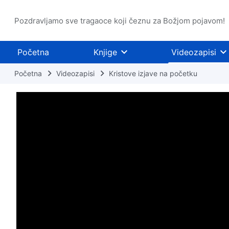
Pozdravljamo sve tragaoce koji čeznu za Božjom pojavom!
Početna
Knjige
Videozapisi
Početna
Videozapisi
Kristove izjave na početku