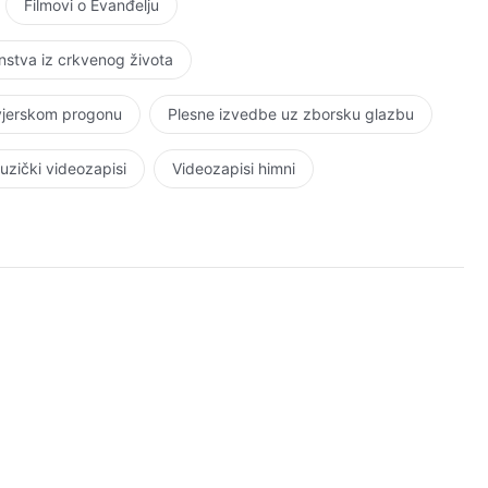
Filmovi o Evanđelju
stva iz crkvenog života
 vjerskom progonu
Plesne izvedbe uz zborsku glazbu
uzički videozapisi
Videozapisi himni