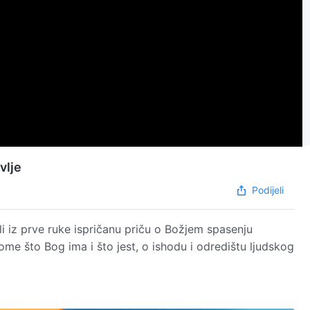
vlje
Podijeli
i iz prve ruke ispričanu priču o Božjem spasenju
nome što Bog ima i što jest, o ishodu i odredištu ljudskog