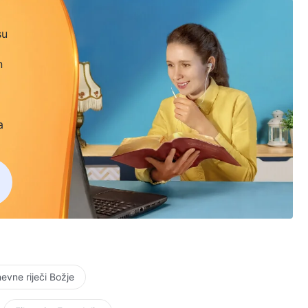
su
n
a
vne riječi Božje