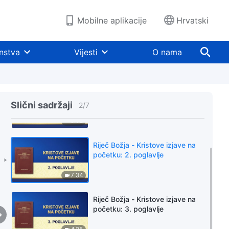
Mobilne aplikacije
Hrvatski
nstva
Vijesti
O nama
Riječ Božja - Kristove izjave na
početku: 1. poglavlje
Slični sadržaji
2
/
7
5:12
Riječ Božja - Kristove izjave na
početku: 2. poglavlje
7:34
Riječ Božja - Kristove izjave na
početku: 3. poglavlje