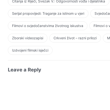
Čitanja iz Riječi, Svezak V.: Odgovornosti vođa i djelatnika
Serijal propovijedi: Traganje za istinom u vjeri
Svjedočan
Filmovi o svjedočanstvima životnog iskustva
Filmovi o
Zborski videozapisi
Crkveni život – razni prilozi
M
Izdvojeni filmski isječci
Leave a Reply