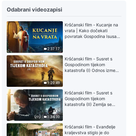
Odabrani videozapisi
Kršćanski film - Kucanje na
vrata | Kako dočekati
povratak Gospodina Isusa
(Sinkronizirano na hrvatski)
2:37:17
Kršćanski film - Susret s
Gospodinom tijekom
katastrofa (I) Odnos između
Gospodinova povratka i
velikih katastrofa
1:20:49
Kršćanski film - Susret s
Gospodinom tijekom
katastrofa (II) Zemlja se
suočava s masovnim
izumiranjem. Kako možemo
1:34:30
preživjeti?
Kršćanski film - Evanđelje
kraljevstva stiglo je do