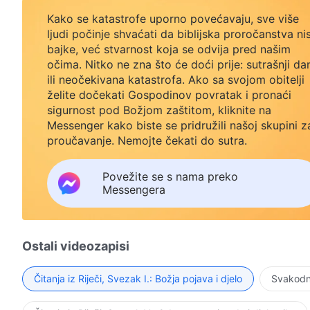
Kako se katastrofe uporno povećavaju, sve više
ljudi počinje shvaćati da biblijska proročanstva ni
bajke, već stvarnost koja se odvija pred našim
očima. Nitko ne zna što će doći prije: sutrašnji da
ili neočekivana katastrofa. Ako sa svojom obitelji
želite dočekati Gospodinov povratak i pronaći
sigurnost pod Božjom zaštitom, kliknite na
Messenger kako biste se pridružili našoj skupini z
proučavanje. Nemojte čekati do sutra.
Povežite se s nama preko
Messengera
Ostali videozapisi
Čitanja iz Riječi, Svezak I.: Božja pojava i djelo
Svakodne