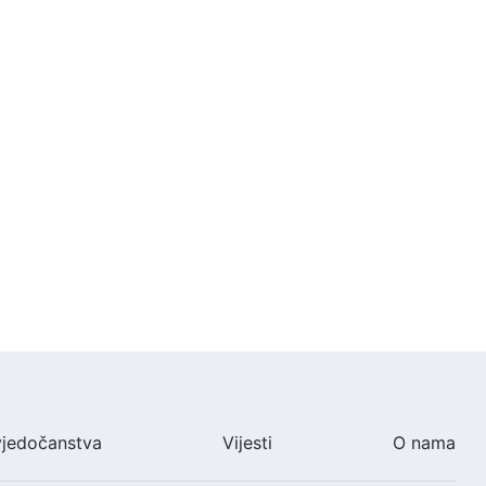
vjedočanstva
Vijesti
O nama