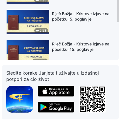
4:25
Riječ Božja - Kristove izjave na
početku: 5. poglavlje
6:53
Riječ Božja - Kristove izjave na
početku: 15. poglavlje
12:38
Sledite korake Janjeta i uživajte u izdašnoj
Riječ Božja - Kristove izjave na
potpori za cio život
početku: 88. poglavlje
16:20
Riječ Božja - Kristove izjave na
početku: 103. poglavlje
18:19