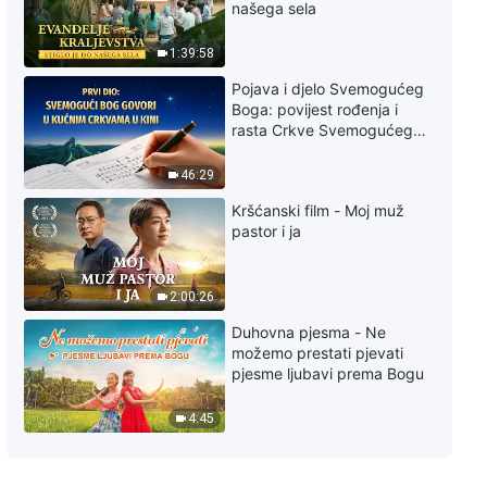
našega sela
1:39:58
Pojava i djelo Svemogućeg
Boga: povijest rođenja i
rasta Crkve Svemogućeg
Boga
46:29
Kršćanski film - Moj muž
pastor i ja
2:00:26
Duhovna pjesma - Ne
možemo prestati pjevati
pjesme ljubavi prema Bogu
4:45