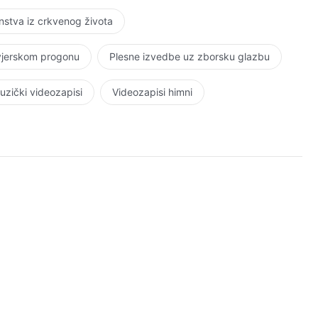
stva iz crkvenog života
 vjerskom progonu
Plesne izvedbe uz zborsku glazbu
uzički videozapisi
Videozapisi himni