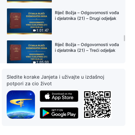
Riječ Božja – Odgovornosti vođa
i djelatnika (21) – Drugi odjeljak
1:01:47
Riječ Božja – Odgovornosti vođa
i djelatnika (21) – Treći odjeljak
1:05:00
Sledite korake Janjeta i uživajte u izdašnoj
Riječ Božja – Odgovornosti vođa
i djelatnika (21) – Četvrti odjeljak
potpori za cio život
46:29
Riječ Božja – Odgovornosti vođa
i djelatnika (22) – Prvi odjeljak
53:20