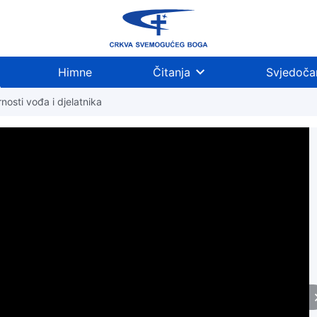
Himne
Čitanja
Svjedoča
nosti vođa i djelatnika