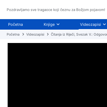
Pozdravljamo sve tragaoce koji čeznu za Božjom pojavom!
Početna
Knjige
Videozapisi
Početna
Videozapisi
Čitanja iz Riječi, Svezak V.: Odgovor