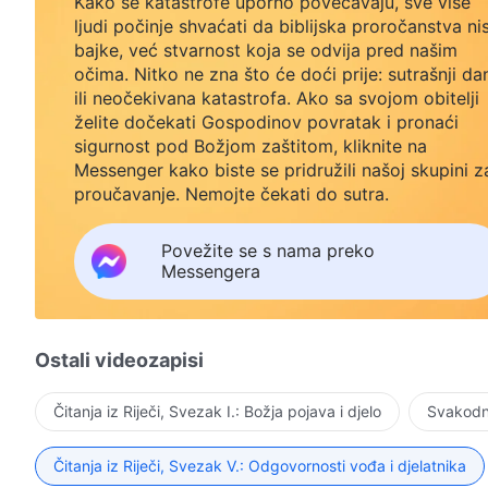
Kako se katastrofe uporno povećavaju, sve više
ljudi počinje shvaćati da biblijska proročanstva ni
bajke, već stvarnost koja se odvija pred našim
očima. Nitko ne zna što će doći prije: sutrašnji da
ili neočekivana katastrofa. Ako sa svojom obitelji
želite dočekati Gospodinov povratak i pronaći
sigurnost pod Božjom zaštitom, kliknite na
Messenger kako biste se pridružili našoj skupini z
proučavanje. Nemojte čekati do sutra.
Povežite se s nama preko
Messengera
Ostali videozapisi
Čitanja iz Riječi, Svezak I.: Božja pojava i djelo
Svakodne
Čitanja iz Riječi, Svezak V.: Odgovornosti vođa i djelatnika