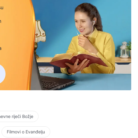
su
n
a
vne riječi Božje
Filmovi o Evanđelju