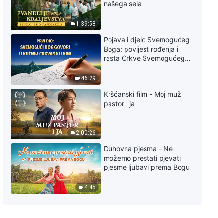
našega sela
i djelatnika (23) – Treći odjeljak
1:39:58
43:55
Pojava i djelo Svemogućeg
Boga: povijest rođenja i
Riječ Božja – Odgovornosti vođa
rasta Crkve Svemogućeg
i djelatnika (23) – Četvrti odjeljak
Boga
30:47
46:29
Kršćanski film - Moj muž
Riječ Božja – Odgovornosti vođa
pastor i ja
i djelatnika (23) – Peti odjeljak
28:13
2:00:26
Duhovna pjesma - Ne
možemo prestati pjevati
pjesme ljubavi prema Bogu
4:45