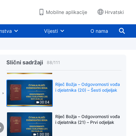
53:49
Mobilne aplikacije
Hrvatski
Riječ Božja – Odgovornosti vođa
i djelatnika (20) – Četvrti odjeljak
nstva
Vijesti
O nama
30:29
Riječ Božja – Odgovornosti vođa
i djelatnika (20) – Peti odjeljak
Slični sadržaji
88
/
111
35:49
Riječ Božja – Odgovornosti vođa
i djelatnika (20) – Šesti odjeljak
30:04
Riječ Božja – Odgovornosti vođa
i djelatnika (21) – Prvi odjeljak
1:00:00