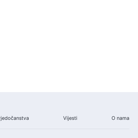
vjedočanstva
Vijesti
O nama