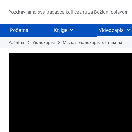
Pozdravljamo sve tragaoce koji čeznu za Božjom pojavom!
Početna
Knjige
Videozapisi
Početna
Videozapisi
Muzički videozapisi s himnama