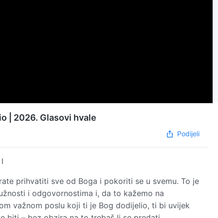
io | 2026. Glasovi hvale
Podijeli
I
ate prihvatiti sve od Boga i pokoriti se u svemu. To je
dužnosti i odgovornostima i, da to kažemo na
m važnom poslu koji ti je Bog dodijelio, ti bi uvijek
e biti – bez obzira na to trebaš li se predati