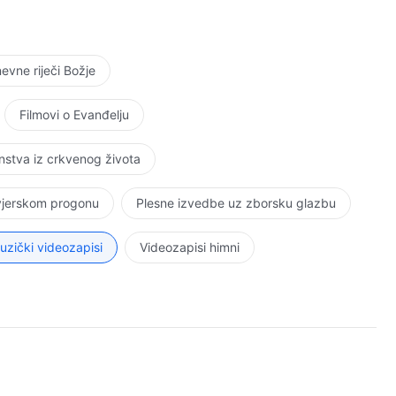
rihvatiti istinu i tvoje se iskvarene naravi očiste, tada
i stvoreno biće koje je u skladu sa mjerilom, gospodar
Riječ. Svezak 6.: O težnji za istinom. Zašto čovjek mora težiti istini.
vne riječi Božje
Filmovi o Evanđelju
stva iz crkvenog života
 vjerskom progonu
Plesne izvedbe uz zborsku glazbu
uzički videozapisi
Videozapisi himni