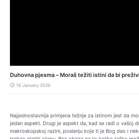
Duhovna pjesma – Moraš težiti istini da bi preživ
16 January 2026
Najjednostavnija primjena težnje za istinom jest da mor
jedan aspekt. Drugi je aspekt da, kad se radi o vašoj 
makroskopskoj razini, poslanju koje ti je Bog dao i neko
trebao platiti cijenu. Bez obzira na to koliko teško mož