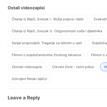
patnju podnosiš ili na koliko poteškoća nailaziš, možeš p
Ostali videozapisi
ćeš biti spašen. Ako možeš svjedočiti za Boga i postat
iz: 
svih stvari koji je u skladu sa mjerilom, ti ćeš preživjeti.
Čitanja iz Riječi, Svezak I.: Božja pojava i djelo
Svakodne
Čitanja iz Riječi, Svezak V.: Odgovornosti vođa i djelatnika
Serijal propovijedi: Traganje za istinom u vjeri
Svjedočan
Filmovi o svjedočanstvima životnog iskustva
Filmovi o
Zborski videozapisi
Crkveni život – razni prilozi
M
Izdvojeni filmski isječci
Leave a Reply