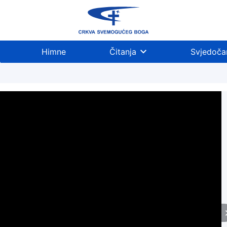
Himne
Čitanja
Svjedoča