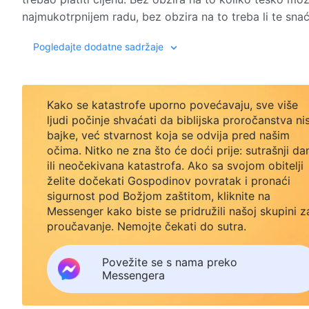
najmukotrpnijem radu, bez obzira na to treba li te snaći
život – ne smiješ žaliti za cijenom, već ponuditi svoju 
Pogledajte dodatne sadržaje
stvarno davanje sebe i istinska primjena težnje za istin
u pogledu težnje za istinom – ako oni imaju tu snagu u
što zabrinjava jest da nekim ljudima nedostaje vjere.
Konačno, u ovoj etapi djela u posljednjem dobu, Bog l
Kako se katastrofe uporno povećavaju, sve više
primjenjivati. Tražiti od ljudi da teže istini u ovom s
ljudi počinje shvaćati da biblijska proročanstva ni
im stvari; to je, naprotiv, nešto što su sposobni postići
bajke, već stvarnost koja se odvija pred našim
s druge strane, ljudi imaju dovoljne uvjete i dovoljan t
očima. Nitko ne zna što će doći prije: sutrašnji da
uspije zadobiti istinu, to je zato što su njegovi probl
ili neočekivana katastrofa. Ako sa svojom obitelji
svaku kaznu koju pretrpi, svaki ishod koji dobije, svak
želite dočekati Gospodinov povratak i pronaći
Za Boga ne postoje pojmovi poput sažaljenja ili suosje
sigurnost pod Božjom zaštitom, kliknite na
trebala imati i određuje kakav je ovaj život i budući sv
Messenger kako biste se pridružili našoj skupini z
proučavanje. Nemojte čekati do sutra.
temelju zakona i pravila koje je On uspostavio, Svojih 
Boga ne zanima koliko će ljudi preživjeti niti koliko će
jednostavno.
To vam govori da Bog nije unaprijed odredio određeni br
Povežite se s nama preko
kao što to čini sada; On postupa sa svakom osobom prav
Messengera
obilje prilika i obilje milosti i obilnu mjeru Svojih riječ
pravedan prema svakoj osobi. Ako težiš istini i krenuo 