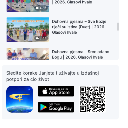
| 2026. Glasovi hvale
4:35
Duhovna pjesma – Sve Božje
riječi su istina (Duet) | 2026.
Glasovi hvale
3:47
Duhovna pjesma – Srce odano
Bogu | 2026. Glasovi hvale
6:27
Sledite korake Janjeta i uživajte u izdašnoj
potpori za cio život
Duhovna pjesma – Jeste li
svjesni svoje misije? | 2026.
Glasovi hvale
6:11
Duhovna pjesma - Krist
posljednjih dana donio je Doba
kraljevstva