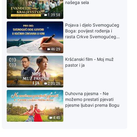
našega sela
Duhovna pjesma - Slatka ljubav
1:39:58
Pojava i djelo Svemogućeg
3:06
Boga: povijest rođenja i
rasta Crkve Svemogućeg
Duhovna pjesma - Ne možemo
Boga
prestati pjevati pjesme ljubavi
46:29
prema Bogu
Kršćanski film - Moj muž
4:45
pastor i ja
Kršćanska poezija - Budite
netko tko prihvaća istinu
2:00:26
3:13
Duhovna pjesma - Ne
možemo prestati pjevati
pjesme ljubavi prema Bogu
Kršćanska poezija - Jedino Bog
zna put života
4:45
6:29