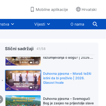
Svemogućeg Boga nikada neće
prestati | 2026. Glasovi hvale
Mobilne aplikacije
Hrvatski
9:15
Duhovna pjesma – Neka svi
nstva
Vijesti
O nama
spoznamo Božju divotu | 2026.
Glasovi hvale
5:22
Slični sadržaji
Duhovna pjesma – Kako
41
/
58
razriješiti pogrešna
razumijevanja o Bogu? | 2026.
Glasovi hvale
5:40
Duhovna pjesma – Moraš težiti
istini da bi preživio | 2026.
Glasovi hvale
7:47
Duhovna pjesma – Svemogući
Bog je zasjeo na prijestolje slave