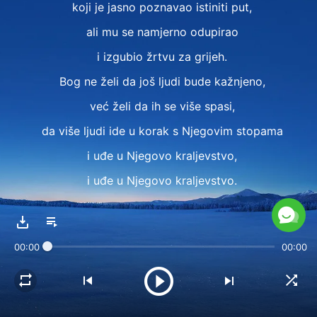
koji je jasno poznavao istiniti put,
ali mu se namjerno odupirao
i izgubio žrtvu za grijeh.
Bog ne želi da još ljudi bude kažnjeno,
već želi da ih se više spasi,
da više ljudi ide u korak s Njegovim stopama
i uđe u Njegovo kraljevstvo,
i uđe u Njegovo kraljevstvo.
II
Bog postupa sa svakom osobom pravedno;
00:00
00:00
bez obzira na to koliko imaš godina,
koliki imaš staž
ili čak koliko si patnje pretrpio,