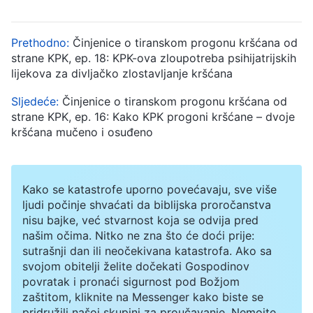
Prethodno:
Činjenice o tiranskom progonu kršćana od
strane KPK, ep. 18: KPK-ova zloupotreba psihijatrijskih
lijekova za divljačko zlostavljanje kršćana
Sljedeće:
Činjenice o tiranskom progonu kršćana od
strane KPK, ep. 16: Kako KPK progoni kršćane – dvoje
kršćana mučeno i osuđeno
Kako se katastrofe uporno povećavaju, sve više
ljudi počinje shvaćati da biblijska proročanstva
nisu bajke, već stvarnost koja se odvija pred
našim očima. Nitko ne zna što će doći prije:
sutrašnji dan ili neočekivana katastrofa. Ako sa
svojom obitelji želite dočekati Gospodinov
povratak i pronaći sigurnost pod Božjom
zaštitom, kliknite na Messenger kako biste se
pridružili našoj skupini za proučavanje. Nemojte