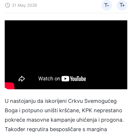
31 May 2026
U nastojanju da iskorijeni Crkvu Svemogućeg
Boga i potpuno uništi kršćane, KPK neprestano
pokreće masovne kampanje uhićenja i progona.
Također regrutira besposličare s margina