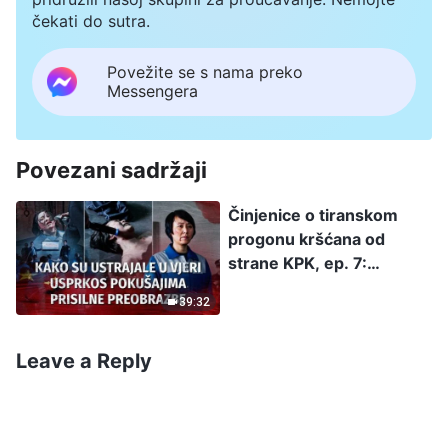
čekati do sutra.
Povežite se s nama preko
Messengera
Povezani sadržaji
Činjenice o tiranskom
progonu kršćana od
strane KPK, ep. 7:
Ekskluzivni intervju s
39:32
kršćankom puštenom iz
zatvora: Kako je ustrajala
u vjeri usprkos
Leave a Reply
pokušajima prisilne
preobrazbe