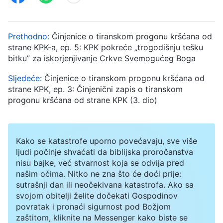
Prethodno:
Činjenice o tiranskom progonu kršćana od
strane KPK-a, ep. 5: KPK pokreće „trogodišnju tešku
bitku” za iskorjenjivanje Crkve Svemogućeg Boga
Sljedeće:
Činjenice o tiranskom progonu kršćana od
strane KPK, ep. 3: Činjenični zapis o tiranskom
progonu kršćana od strane KPK (3. dio)
Kako se katastrofe uporno povećavaju, sve više
ljudi počinje shvaćati da biblijska proročanstva
nisu bajke, već stvarnost koja se odvija pred
našim očima. Nitko ne zna što će doći prije:
sutrašnji dan ili neočekivana katastrofa. Ako sa
svojom obitelji želite dočekati Gospodinov
povratak i pronaći sigurnost pod Božjom
zaštitom, kliknite na Messenger kako biste se