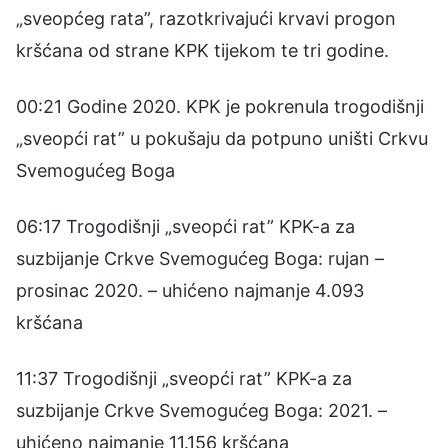
„sveopćeg rata”, razotkrivajući krvavi progon
kršćana od strane KPK tijekom te tri godine.
00:21 Godine 2020. KPK je pokrenula trogodišnji
„sveopći rat” u pokušaju da potpuno uništi Crkvu
Svemogućeg Boga
06:17 Trogodišnji „sveopći rat” KPK-a za
suzbijanje Crkve Svemogućeg Boga: rujan –
prosinac 2020. – uhićeno najmanje 4.093
kršćana
11:37 Trogodišnji „sveopći rat” KPK-a za
suzbijanje Crkve Svemogućeg Boga: 2021. –
uhićeno najmanje 11.156 kršćana