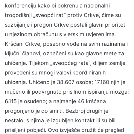
konferenciju kako bi pokrenula nacionalni
trogodišnji „sveopći rat” protiv Crkve, čime su
suzbijanje i progon Crkve postali glavni prioritet
u njezinom obračunu s vjerskim uvjerenjima.
Kršćani Crkve, posebno vođe na svim razinama i
ključni članovi, označeni su kao glavne mete za
uhićenje. Tijekom „sveopćeg rata”, diljem zemlje
provedeni su mnogi valovi koordiniranih
uhićenja. Uhićeno je 38.607 osoba; 17.160 njih je
mučeno ili podvrgnuto prisilnom ispiranju mozga;
6.115 je osuđeno; a najmanje 46 kršćana
progonjeno je do smrti. Bezbroj drugih je
nestalo, s njima je izgubljen kontakt ili su bili
prisiljeni pobjeći. Ovo izvješće pružit će pregled