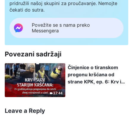
pridružili našoj skupini za proučavanje. Nemojte
čekati do sutra.
Povežite se s nama preko
Messengera
Povezani sadržaji
Činjenice o tiranskom
progonu kršćana od
strane KPK, ep. 6: Krv i
suze starijih kršćana: 79-
37:44
godišnjakinja progonjena
do smrti zbog ustrajnosti
u vjeri
Leave a Reply