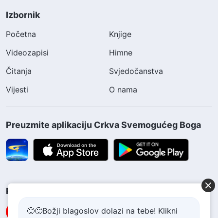
Izbornik
Početna
Knjige
Videozapisi
Himne
Čitanja
Svjedočanstva
Vijesti
O nama
Preuzmite aplikaciju Crkva Svemogućeg Boga
Pratite nas
🙂🙂Božji blagoslov dolazi na tebe! Klikni