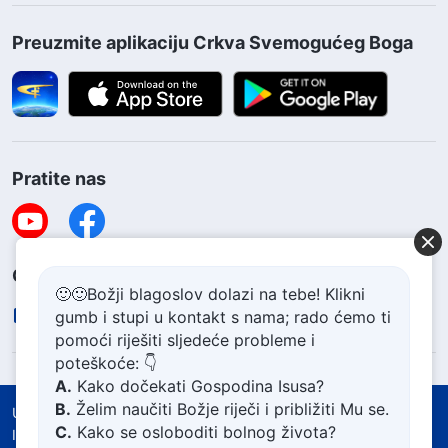
Preuzmite aplikaciju Crkva Svemogućeg Boga
Pratite nas
Obratite nam se
🙂🙂Božji blagoslov dolazi na tebe! Klikni
contact.hr@godfootsteps.org
gumb i stupi u kontakt s nama; rado ćemo ti
pomoći riješiti sljedeće probleme i
poteškoće: 👇
A.
Kako dočekati Gospodina Isusa?
B.
Želim naučiti Božje riječi i približiti Mu se.
Uvjeti korištenja
Politika zaštite privatnosti
C.
Kako se osloboditi bolnog života?
Izjava o autorskim pravima i žigovima