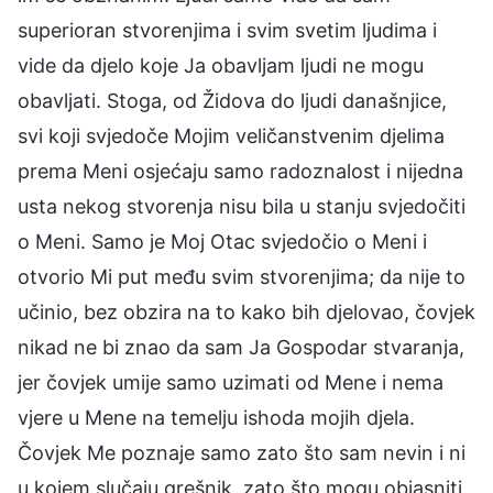
superioran stvorenjima i svim svetim ljudima i
vide da djelo koje Ja obavljam ljudi ne mogu
obavljati. Stoga, od Židova do ljudi današnjice,
svi koji svjedoče Mojim veličanstvenim djelima
prema Meni osjećaju samo radoznalost i nijedna
usta nekog stvorenja nisu bila u stanju svjedočiti
o Meni. Samo je Moj Otac svjedočio o Meni i
otvorio Mi put među svim stvorenjima; da nije to
učinio, bez obzira na to kako bih djelovao, čovjek
nikad ne bi znao da sam Ja Gospodar stvaranja,
jer čovjek umije samo uzimati od Mene i nema
vjere u Mene na temelju ishoda mojih djela.
Čovjek Me poznaje samo zato što sam nevin i ni
u kojem slučaju grešnik, zato što mogu objasniti