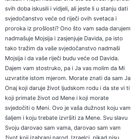
svih doba iskusili i vidjeli, ali jeste li u stanju dati
svjedočanstvo veće od riječi ovih svetaca i
proroka iz prošlosti? Ono što vam sada darujem
nadmašuje Mojsija i zasjenjuje Davida, pa isto
tako tražim da vaše svjedočanstvo nadmaši
Mojsija i da vaše riječi budu veće od Davida.
Dajem vam stostruko, pa i Ja vas molim da Mi
uzvratite istom mjerom. Morate znati da sam Ja
Onaj koji daruje život ljudskom rodu i da ste vi ti
koji primate život od Mene i koji morate
svjedočiti o Meni. Ovo je vaša dužnost koju vam
šaljem i koju trebate izvršiti za Mene. Svu slavu
Svoju darovao sam vama, darovao sam vam
život koji izabrani narod, Izraelci, nikad nisu