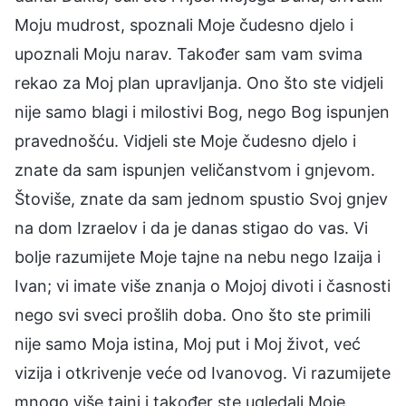
Moju mudrost, spoznali Moje čudesno djelo i
upoznali Moju narav. Također sam vam svima
rekao za Moj plan upravljanja. Ono što ste vidjeli
nije samo blagi i milostivi Bog, nego Bog ispunjen
pravednošću. Vidjeli ste Moje čudesno djelo i
znate da sam ispunjen veličanstvom i gnjevom.
Štoviše, znate da sam jednom spustio Svoj gnjev
na dom Izraelov i da je danas stigao do vas. Vi
bolje razumijete Moje tajne na nebu nego Izaija i
Ivan; vi imate više znanja o Mojoj divoti i časnosti
nego svi sveci prošlih doba. Ono što ste primili
nije samo Moja istina, Moj put i Moj život, već
vizija i otkrivenje veće od Ivanovog. Vi razumijete
mnogo više tajni i također ste ugledali Moje