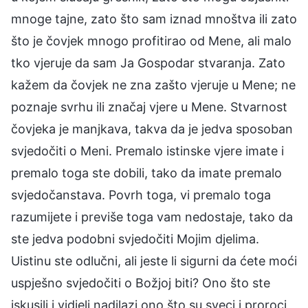
mnoge tajne, zato što sam iznad mnoštva ili zato
što je čovjek mnogo profitirao od Mene, ali malo
tko vjeruje da sam Ja Gospodar stvaranja. Zato
kažem da čovjek ne zna zašto vjeruje u Mene; ne
poznaje svrhu ili značaj vjere u Mene. Stvarnost
čovjeka je manjkava, takva da je jedva sposoban
svjedočiti o Meni. Premalo istinske vjere imate i
premalo toga ste dobili, tako da imate premalo
svjedočanstava. Povrh toga, vi premalo toga
razumijete i previše toga vam nedostaje, tako da
ste jedva podobni svjedočiti Mojim djelima.
Uistinu ste odlučni, ali jeste li sigurni da ćete moći
uspješno svjedočiti o Božjoj biti? Ono što ste
iskusili i vidjeli nadilazi ono što su sveci i proroci