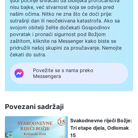
ljudi počinje shvaćati da biblijska proročanstva
nisu bajke, već stvarnost koja se odvija pred
našim očima. Nitko ne zna što će doći prije:
sutrašnji dan ili neočekivana katastrofa. Ako sa
svojom obitelji želite dočekati Gospodinov
povratak i pronaći sigurnost pod Božjom
zaštitom, kliknite na Messenger kako biste se
pridružili našoj skupini za proučavanje. Nemojte
čekati do sutra.
Povežite se s nama preko
Messengera
Povezani sadržaji
Svakodnevne riječi Božje:
Tri etape djela, Odlomak
15