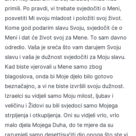
primili. Po pravdi, vi trebate svjedočiti o Meni,
posvetiti Mi svoju mladost i položiti svoj život.
Kome god podarim slavu Svoju, svjedočit će o
Meni i dat će život svoj za Mene. To sam davno
odredio. Vaša je sreća što vam darujem Svoju
slavu i vaša je dužnost svjedočiti za Moju slavu.
Kad biste vjerovali u Mene samo zbog
blagoslova, onda bi Moje djelo bilo gotovo
beznačajno, a vi ne biste izvršili svoju dužnost.
Izraelci su vidjeli samo Moju milost, ljubav i
veličinu i Židovi su bili svjedoci samo Mojega
strpljenja i otkupljenja. Oni su vidjeli vrlo, vrlo
malo djela Mojega Duha, do te mjere da su
razumjeli samo desettisućiti dio onoga što ste vi