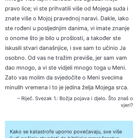
pravo lice; vi ste prihvatili više od Mojega suda i
znate više o Mojoj pravednoj naravi. Dakle, iako
ste rođeni u posljednjim danima, vi imate znanje
o onome što je bilo u prošlosti, a također ste
iskusili stvari današnjice, i sve sam to učinio Ja
osobno. Od vas ne tražim previše, jer sam vam
dao mnogo, a vi ste vidjeli mnogo toga u Meni.
Zato vas molim da svjedočite o Meni svecima
minulih vremena i to je jedina želja Mojega srca.
– Riječ. Svezak 1.: Božja pojava i djelo. Što znaš o
vjeri?
Kako se katastrofe uporno povećavaju, sve više