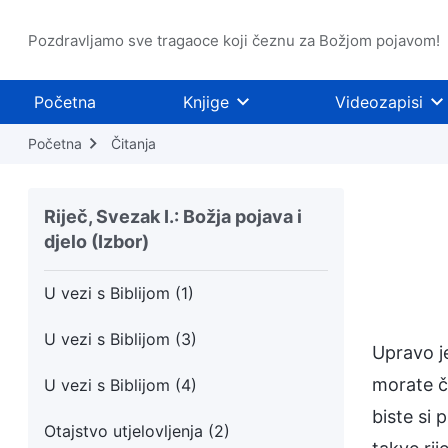
Jesi li ti netko tko je oživio?
Pozdravljamo sve tragaoce koji čeznu za Božjom pojavom!
Imati nepromijenjenu narav znači biti
u neprijateljstvu s Bogom
Početna
Knjige
Videozapisi
Svi oni koji ne poznaju Boga oni su
Početna
Čitanja
koji se Bogu opiru
Vizija Božjeg djela (1)
Riječ, Svezak I.: Božja pojava i
djelo (Izbor)
Vizija Božjeg djela (2)
U vezi s Biblijom (1)
U vezi s Biblijom (3)
Upravo je
morate ču
U vezi s Biblijom (4)
biste si 
Otajstvo utjelovljenja (2)