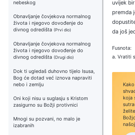
nebeskog
uvijek bi
premda j
Obnavljanje čovjekova normalnog
dopustit
života i njegovo dovođenje do
divnog odredišta
(Prvi dio)
da još j
Obnavljanje čovjekova normalnog
Fusnota:
života i njegovo dovođenje do
a. Vratiti
divnog odredišta
(Drugi dio)
Dok ti ugledaš duhovno tijelo Isusa,
Bog će dotad već iznova napraviti
nebo i zemlju
Kako 
shvać
koja 
Oni koji nisu u suglasju s Kristom
sutra
zasigurno su Božji protivnici
želit
Božjo
Mnogi su pozvani, no malo je
našoj
izabranih