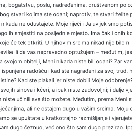
a, bogatstvu, poslu, nadređenima, društvenom položa
 zbog stvari kojima ste odani; naprotiv, te stvari želite
 i nikada ne odustajete. Moje riječi i Ja uvijek smo poti
go ih smjestiti na posljednje mjesto. Ima čak i onih ko
koje će tek otkriti. U njihovim srcima nikad nije bilo
eviše ili da vas nepravedno optužujem – međutim, jeste
a svojom obitelji, Meni nikada niste bili odani? Zar 
ispunjena radošću i kad ste nagrađeni za svoj trud, ne 
istine? Kad ste plakali jer niste dobili Moje odobrenj
svojih sinova i kćeri, a ipak niste zadovoljni; i dalje vj
h niste učinili sve što možete. Međutim, prema Meni s
jećanjima, ali ne ostajem dugo u vašim srcima. Moju od
 Samo se upuštate u kratkotrajno razmišljanje i vjeruje
sam dugo čeznuo, već ono što sam dugo prezirao. Ipak,