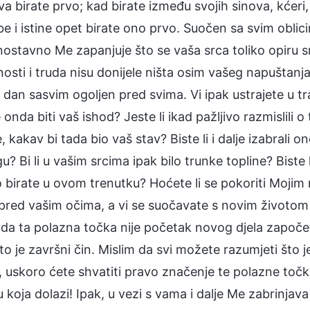
va birate prvo; kad birate između svojih sinova, kćer
 i istine opet birate ono prvo. Suočen sa svim oblici
nostavno Me zapanjuje što se vaša srca toliko opiru 
osti i truda nisu donijele ništa osim vašeg napuštanj
j dan sasvim ogoljen pred svima. Vi ipak ustrajete u traž
onda biti vaš ishod? Jeste li ikad pažljivo razmislili
, kakav bi tada bio vaš stav? Biste li i dalje izabrali on
u? Bi li u vašim srcima ipak bilo trunke topline? Biste li
 birate u ovom trenutku? Hoćete li se pokoriti Mojim ri
pred vašim očima, a vi se suočavate s novim život
 da ta polazna točka nije početak novog djela započe
 to je završni čin. Mislim da svi možete razumjeti št
 uskoro ćete shvatiti pravo značenje te polazne točk
 koja dolazi! Ipak, u vezi s vama i dalje Me zabrinja