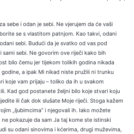
za sebe i odan je sebi. Ne vjerujem da će vaši
 borite se s vlastitom patnjom. Kao takvi, odani
m odani sebi. Budući da je svatko od vas pod
ni sami sebi. Ne govorim ove riječi kako bih
t bilo čemu jer tijekom tolikih godina nikada
godine, a ipak Mi nikad niste pružili ni trunku
ari koje vam prijaju – toliko da ih u svakom
ili. Kad god postanete željni bilo koje stvari koju
jedite ili čak dok slušate Moje riječi. Stoga kažem
vojim „ljubimcima” i njegovali ih. Iako možete
i i ne pokazuje da sam Ja taj kome ste istinski
judi su odani sinovima i kćerima, drugi muževima,