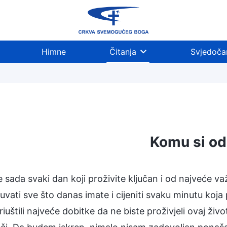
Himne
Čitanja
Svjedoča
Komu si o
 sada svaki dan koji proživite ključan i od najveće v
vati sve što danas imate i cijeniti svaku minutu koja 
priuštili najveće dobitke da ne biste proživjeli ovaj 