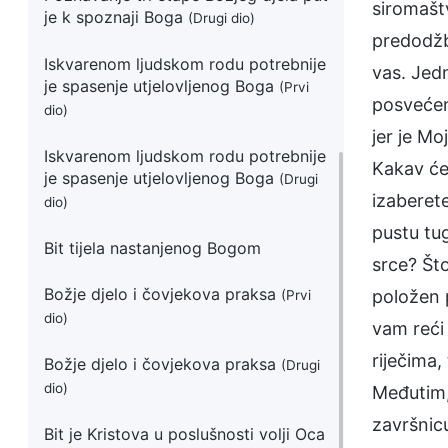
siromašt
je k spoznaji Boga
(Drugi dio)
predodžbe
Iskvarenom ljudskom rodu potrebnije
vas. Jed
je spasenje utjelovljenog Boga
(Prvi
posvećen
dio)
jer je Mo
Iskvarenom ljudskom rodu potrebnije
Kakav će 
je spasenje utjelovljenog Boga
(Drugi
izaberete
dio)
pustu tug
Bit tijela nastanjenog Bogom
srce? Što
Božje djelo i čovjekova praksa
položen 
(Prvi
dio)
vam reći
riječima,
Božje djelo i čovjekova praksa
(Drugi
dio)
Međutim,
završnicu
Bit je Kristova u poslušnosti volji Oca