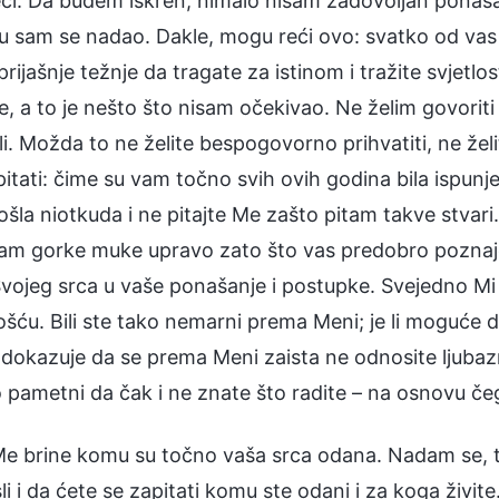
ječi. Da budem iskren, nimalo nisam zadovoljan ponaša
 sam se nadao. Dakle, mogu reći ovo: svatko od vas j
rijašnje težnje da tragate za istinom i tražite svjetlo
e, a to je nešto što nisam očekivao. Ne želim govorit
i. Možda to ne želite bespogovorno prihvatiti, ne žel
 pitati: čime su vam točno svih ovih godina bila ispu
ošla niotkuda i ne pitajte Me zašto pitam takve stvar
am gorke muke upravo zato što vas predobro poznaje
Svojeg srca u vaše ponašanje i postupke. Svejedno 
ošću. Bili ste tako nemarni prema Meni; je li moguće 
dokazuje da se prema Meni zaista ne odnosite ljubazno
ko pametni da čak i ne znate što radite – na osnovu če
Me brine komu su točno vaša srca odana. Nadam se, ta
li i da ćete se zapitati komu ste odani i za koga živite