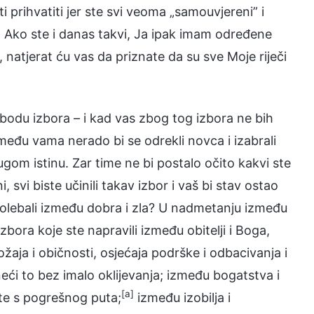
i prihvatiti jer ste svi veoma „samouvjereni” i
io. Ako ste i danas takvi, Ja ipak imam određene
atjerat ću vas da priznate da su sve Moje riječi
bodu izbora – i kad vas zbog tog izbora ne bih
i među vama nerado bi se odrekli novca i izabrali
ugom istinu. Zar time ne bi postalo očito kakvi ste
 svi biste učinili takav izbor i vaš bi stav ostao
kolebali između dobra i zla? U nadmetanju između
zbora koje ste napravili između obitelji i Boga,
ožaja i običnosti, osjećaja podrške i odbacivanja i
neći to bez imalo oklijevanja; između bogatstva i
[a]
ite s pogrešnog puta;
između izobilja i