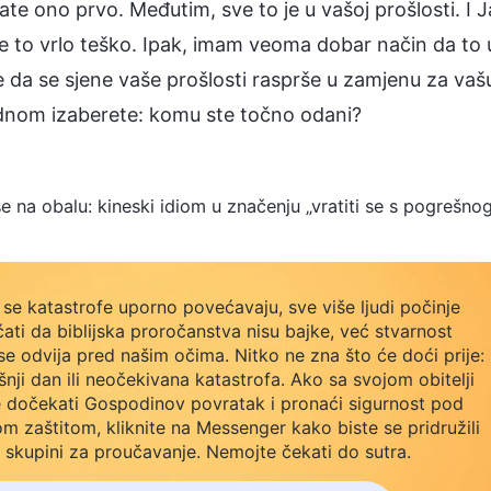
rate ono prvo. Međutim, sve to je u vašoj prošlosti. I 
e to vrlo teško. Ipak, imam veoma dobar način da to 
e da se sjene vaše prošlosti rasprše u zamjenu za va
ednom izaberete: komu ste točno odani?
 se na obalu: kineski idiom u značenju „vratiti se s pogrešnog
se katastrofe uporno povećavaju, sve više ljudi počinje
ati da biblijska proročanstva nisu bajke, već stvarnost
se odvija pred našim očima. Nitko ne zna što će doći prije:
šnji dan ili neočekivana katastrofa. Ako sa svojom obitelji
e dočekati Gospodinov povratak i pronaći sigurnost pod
m zaštitom, kliknite na Messenger kako biste se pridružili
 skupini za proučavanje. Nemojte čekati do sutra.