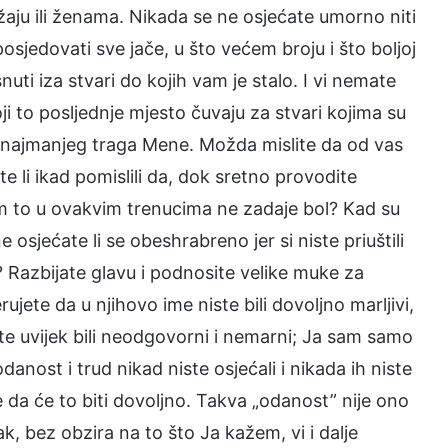
ju ili ženama. Nikada se ne osjećate umorno niti
 posjedovati sve jače, u što većem broju i što boljoj
snuti iza stvari do kojih vam je stalo. I vi nemate
ji to posljednje mjesto čuvaju za stvari kojima su
 ni najmanjeg traga Mene. Možda mislite da od vas
 li ikad pomislili da, dok sretno provodite
vam to u ovakvim trenucima ne zadaje bol? Kad su
osjećate li se obeshrabreno jer si niste priuštili
e? Razbijate glavu i podnosite velike muke za
erujete da u njihovo ime niste bili dovoljno marljivi,
te uvijek bili neodgovorni i nemarni; Ja sam samo
anost i trud nikad niste osjećali i nikada ih niste
te da će to biti dovoljno. Takva „odanost” nije ono
 bez obzira na to što Ja kažem, vi i dalje