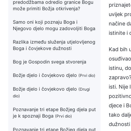
predodžbama odredio granice Bogu
priznajet
može primiti Božja otkrivenja?
uvijek pr
Samo oni koji poznaju Boga i
načine d
Njegovo djelo mogu zadovoljiti Boga
istinite i
Razlika između služenja utjelovljenog
Boga i čovjekove dužnosti
Kad bih 
osuđivao 
Bog je Gospodin svega stvorenja
istinu, d
Božje djelo i čovjekovo djelo
(Prvi dio)
zapravo? 
isti. Ni
Božje djelo i čovjekovo djelo
(Drugi
pozitivno
dio)
djece i B
Poznavanje tri etape Božjeg djela put
tako dalj
je k spoznaji Boga
(Prvi dio)
dužnosti 
Poznavanje tri etape Božjeg djela put