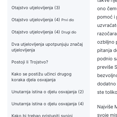
takve ri
Otajstvo utjelovljenja (3)
ono čemu
pomoć i p
Otajstvo utjelovljenja (4)
Prvi dio
uzvraćat
Otajstvo utjelovljenja (4)
Drugi dio
razočaral
ozbiljno
Dva utjelovljenja upotpunjuju značaj
utjelovljenja
pitanja d
podnio s
Postoji li Trojstvo?
previše 
Kako se postižu učinci drugog
bezvoljn
koraka djela osvajanja
dodatno 
Unutarnja istina o djelu osvajanja (2)
ste toli
Unutarnja istina o djelu osvajanja (4)
Najviše 
svoje mis
Kako bi trebao pristupiti svojoj