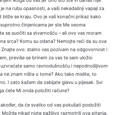
njem ikoga od vas jer ono što ste vi danas nije
e na rubu opasnosti, a vaši nekadašnji vapaji za
st bliže se kraju. Ovo je vaš konačni prikaz kako
i suprotno činjenicama jer ste Me veoma
ite se suočiti sa stvarnošću – ali ovo vas moram
njena srca? Komu su odana? Nemojte reći da su ova
i. Znajte ovo: stalno vas pozivam na odgovornost i
m, previše se brinem za vas te sam uložio
Mi uzvraćate samo ravnodušnošću i nepodnošljivom
da ne znam ništa o tome? Ako tako mislite, to
. I zato kažem da zabijate glavu u pijesak. Svi
ga ćete Mi onda položiti račune?
kođer, da će svatko od vas pokušati posložiti
. Možda nikad niste pažljivo razmotrili ova pitanja,