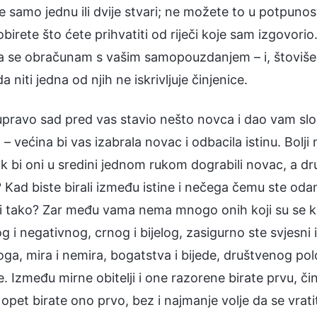
e samo jednu ili dvije stvari; ne možete to u potpunost
obirete što ćete prihvatiti od riječi koje sam izgovor
a se obračunam s vašim samopouzdanjem – i, štoviše, n
 da niti jedna od njih ne iskrivljuje činjenice.
upravo sad pred vas stavio nešto novca i dao vam slo
– većina bi vas izabrala novac i odbacila istinu. Bolj
ok bi oni u sredini jednom rukom dograbili novac, a dr
Kad biste birali između istine i nečega čemu ste odani,
je li tako? Zar među vama nema mnogo onih koji su se 
g i negativnog, crnog i bijelog, zasigurno ste svjesni i
oga, mira i nemira, bogatstva i bijede, društvenog pol
e. Između mirne obitelji i one razorene birate prvu, či
opet birate ono prvo, bez i najmanje volje da se vrat