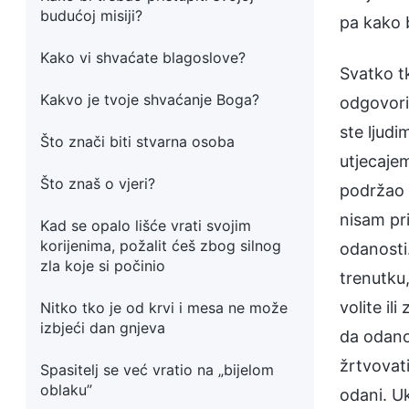
budućoj misiji?
pa kako 
Kako vi shvaćate blagoslove?
Svatko tk
Kakvo je tvoje shvaćanje Boga?
odgovori 
ste ljudi
Što znači biti stvarna osoba
utjecajem
Što znaš o vjeri?
podržao 
nisam pri
Kad se opalo lišće vrati svojim
korijenima, požalit ćeš zbog silnog
odanosti.
zla koje si počinio
trenutku,
volite il
Nitko tko je od krvi i mesa ne može
izbjeći dan gnjeva
da odanos
žrtvovati
Spasitelj se već vratio na „bijelom
oblaku”
odani. Uk