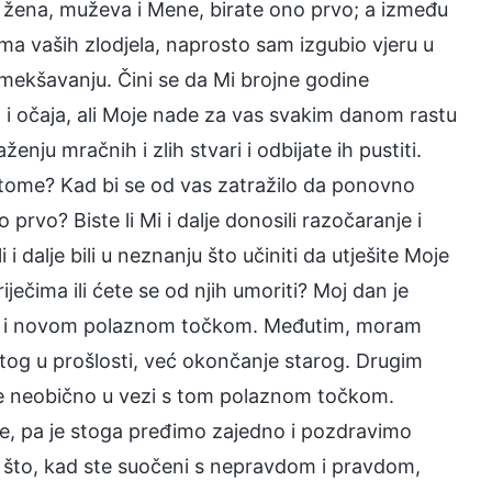
i, žena, muževa i Mene, birate ono prvo; a između
ma vaših zlodjela, naprosto sam izgubio vjeru u
smekšavanju. Čini se da Mi brojne godine
a i očaja, ali Moje nade za vas svakim danom rastu
enju mračnih i zlih stvari i odbijate ih pustiti.
 o tome? Kad bi se od vas zatražilo da ponovno
o prvo? Biste li Mi i dalje donosili razočaranje i
 i dalje bili u neznanju što učiniti da utješite Moje
ječima ili ćete se od njih umoriti? Moj dan je
om i novom polaznom točkom. Međutim, moram
tog u prošlosti, već okončanje starog. Drugim
o je neobično u vezi s tom polaznom točkom.
e, pa je stoga pređimo zajedno i pozdravimo
va što, kad ste suočeni s nepravdom i pravdom,