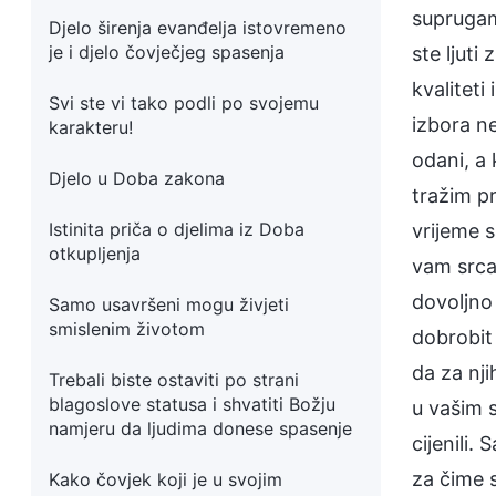
suprugam
Djelo širenja evanđelja istovremeno
je i djelo čovječjeg spasenja
ste ljuti
kvaliteti
Svi ste vi tako podli po svojemu
izbora ne
karakteru!
odani, a 
Djelo u Doba zakona
tražim pr
Istinita priča o djelima iz Doba
vrijeme s
otkupljenja
vam srca 
dovoljno 
Samo usavršeni mogu živjeti
smislenim životom
dobrobit 
da za nji
Trebali biste ostaviti po strani
blagoslove statusa i shvatiti Božju
u vašim s
namjeru da ljudima donese spasenje
cijenili.
za čime 
Kako čovjek koji je u svojim