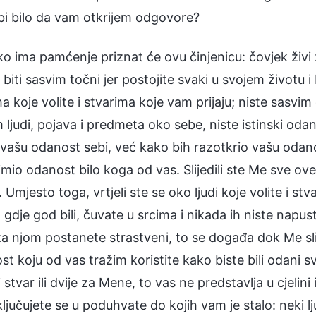
bi bilo da vam otkrijem odgovore?
o ima pamćenje priznat će ovu činjenicu: čovjek živi 
biti sasvim točni jer postojite svaki u svojem životu i
ma koje volite i stvarima koje vam prijaju; niste sasvi
 ljudi, pojava i predmeta oko sebe, niste istinski oda
vašu odanost sebi, već kako bih razotkrio vašu odanos
mio odanost bilo koga od vas. Slijedili ste Me sve ove 
 Umjesto toga, vrtjeli ste se oko ljudi koje volite i stv
 gdje god bili, čuvate u srcima i nikada ih niste napust
i za njom postanete strastveni, to se događa dok Me sli
t koju od vas tražim koristite kako biste bili odani s
 stvar ili dvije za Mene, to vas ne predstavlja u cjelin
ljučujete se u poduhvate do kojih vam je stalo: neki l