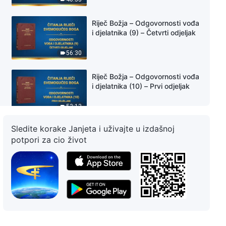
Riječ Božja – Odgovornosti vođa
i djelatnika (9) – Četvrti odjeljak
56:30
Riječ Božja – Odgovornosti vođa
i djelatnika (10) – Prvi odjeljak
53:13
Sledite korake Janjeta i uživajte u izdašnoj
Riječ Božja – Odgovornosti vođa
potpori za cio život
i djelatnika (10) – Drugi odjeljak
39:22
Riječ Božja – Odgovornosti vođa
i djelatnika (10) – Treći odjeljak
34:50