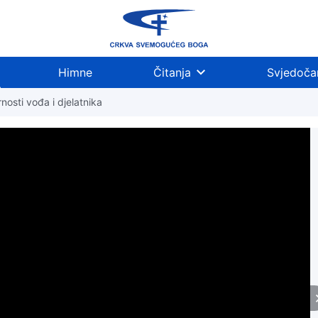
Himne
Čitanja
Svjedoča
nosti vođa i djelatnika