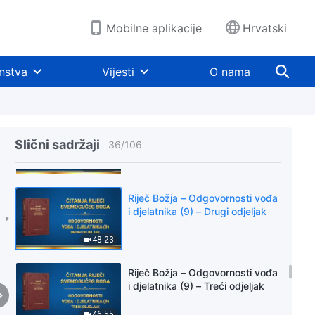
44:55
Mobilne aplikacije
Hrvatski
Riječ Božja – Odgovornosti vođa
i djelatnika (8) – Peti odjeljak
nstva
Vijesti
O nama
48:57
Riječ Božja – Odgovornosti vođa
i djelatnika (9) – Prvi odjeljak
Slični sadržaji
36
/
106
38:29
Riječ Božja – Odgovornosti vođa
i djelatnika (9) – Drugi odjeljak
48:23
Riječ Božja – Odgovornosti vođa
i djelatnika (9) – Treći odjeljak
46:55