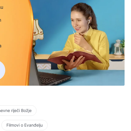
su
n
a
vne riječi Božje
Filmovi o Evanđelju