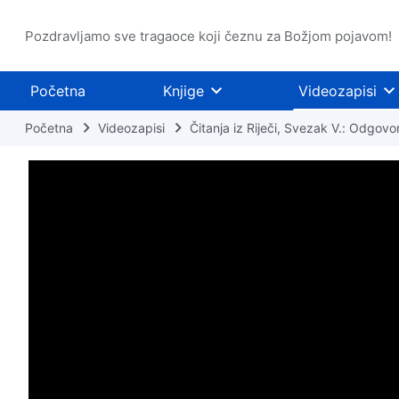
Pozdravljamo sve tragaoce koji čeznu za Božjom pojavom!
Početna
Knjige
Videozapisi
Početna
Videozapisi
Čitanja iz Riječi, Svezak V.: Odgovor