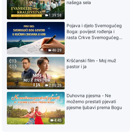
našega sela
i djelatnika (11) – Treći odjeljak
1:39:58
42:36
Pojava i djelo Svemogućeg
Boga: povijest rođenja i
Riječ Božja – Odgovornosti vođa
rasta Crkve Svemogućeg
i djelatnika (11) – Četvrti odjeljak
Boga
46:29
34:40
Kršćanski film - Moj muž
Riječ Božja – Odgovornosti vođa
pastor i ja
i djelatnika (12) – Prvi odjeljak
34:45
2:00:26
Duhovna pjesma - Ne
Riječ Božja – Odgovornosti vođa
možemo prestati pjevati
i djelatnika (12) – Drugi odjeljak
pjesme ljubavi prema Bogu
51:06
4:45
Riječ Božja – Odgovornosti vođa
i djelatnika (12) – Treći odjeljak