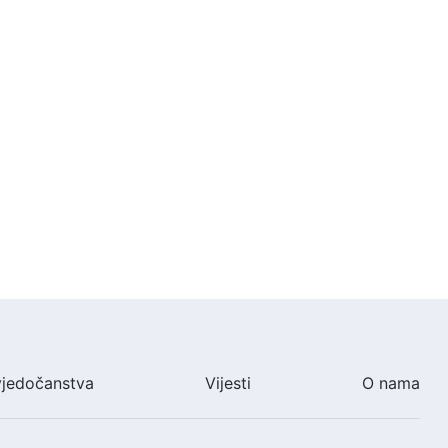
39:16
Riječ Božja – Odgovornosti vođa
i djelatnika (12) – Četvrti odjeljak
50:48
Riječ Božja – Odgovornosti vođa
i djelatnika (13) – Prvi odjeljak
53:49
Riječ Božja – Odgovornosti vođa
i djelatnika (13) – Drugi odjeljak
29:17
vjedočanstva
Vijesti
O nama
Riječ Božja – Odgovornosti vođa
i djelatnika (13) – Treći odjeljak