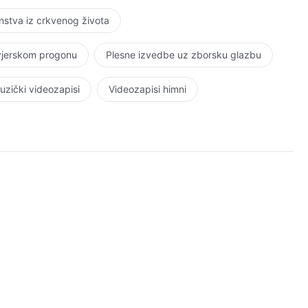
stva iz crkvenog života
 vjerskom progonu
Plesne izvedbe uz zborsku glazbu
uzički videozapisi
Videozapisi himni