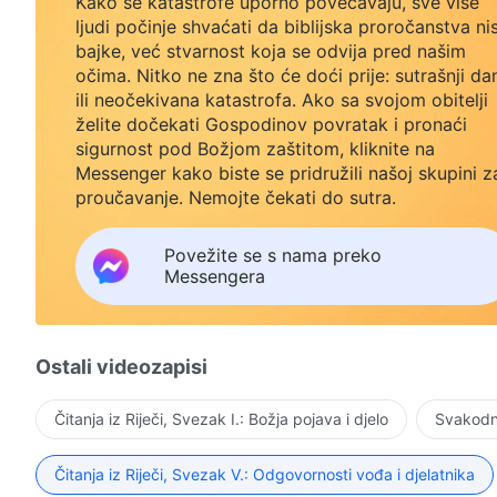
Kako se katastrofe uporno povećavaju, sve više
ljudi počinje shvaćati da biblijska proročanstva ni
bajke, već stvarnost koja se odvija pred našim
očima. Nitko ne zna što će doći prije: sutrašnji da
ili neočekivana katastrofa. Ako sa svojom obitelji
želite dočekati Gospodinov povratak i pronaći
sigurnost pod Božjom zaštitom, kliknite na
Messenger kako biste se pridružili našoj skupini z
proučavanje. Nemojte čekati do sutra.
Povežite se s nama preko
Messengera
Ostali videozapisi
Čitanja iz Riječi, Svezak I.: Božja pojava i djelo
Svakodne
Čitanja iz Riječi, Svezak V.: Odgovornosti vođa i djelatnika