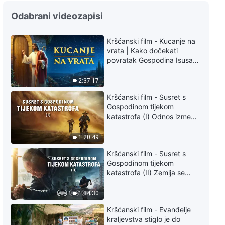
Riječ Božja – Odgovornosti vođa
Odabrani videozapisi
i djelatnika (10) – Četvrti odjeljak
Kršćanski film - Kucanje na
35:35
vrata | Kako dočekati
povratak Gospodina Isusa
Riječ Božja – Odgovornosti vođa
(Sinkronizirano na hrvatski)
i djelatnika (10) – Peti odjeljak
2:37:17
26:15
Kršćanski film - Susret s
Gospodinom tijekom
katastrofa (I) Odnos između
Riječ Božja – Odgovornosti vođa
Gospodinova povratka i
i djelatnika (11) – Prvi odjeljak
velikih katastrofa
1:20:49
33:51
Kršćanski film - Susret s
Gospodinom tijekom
Riječ Božja – Odgovornosti vođa
katastrofa (II) Zemlja se
i djelatnika (11) – Drugi odjeljak
suočava s masovnim
izumiranjem. Kako možemo
1:34:30
preživjeti?
52:32
Kršćanski film - Evanđelje
kraljevstva stiglo je do
Riječ Božja – Odgovornosti vođa