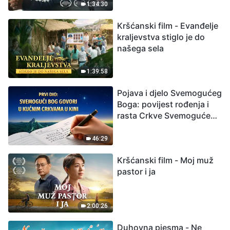
izumiranjem. Kako
1:34:30
možemo preživjeti?
Kršćanski film - Evanđelje
kraljevstva stiglo je do
našega sela
1:39:58
Pojava i djelo Svemogućeg
Boga: povijest rođenja i
rasta Crkve Svemogućeg
Boga
46:29
Kršćanski film - Moj muž
pastor i ja
2:00:26
Duhovna pjesma - Ne