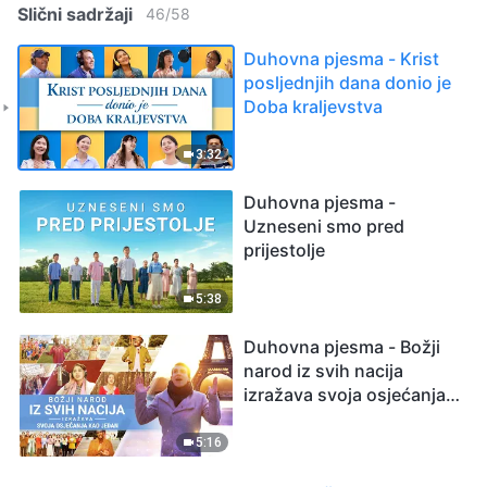
Slični sadržaji
46
/
58
Duhovna pjesma - Krist
posljednjih dana donio je
Doba kraljevstva
3:32
Duhovna pjesma -
Uzneseni smo pred
prijestolje
5:38
Duhovna pjesma - Božji
narod iz svih nacija
izražava svoja osjećanja
kao jedan
5:16