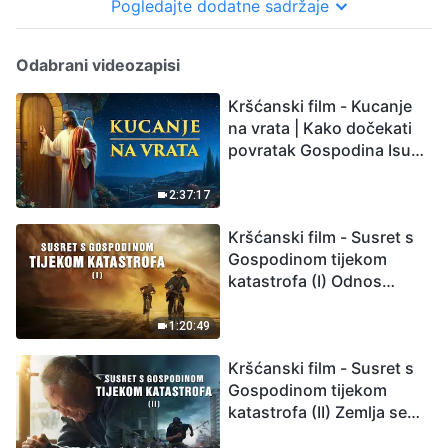
Pogledajte dodatne sadržaje
Odabrani videozapisi
Kršćanski film - Kucanje
na vrata | Kako dočekati
povratak Gospodina Isusa
(Sinkronizirano na
hrvatski)
2:37:17
Kršćanski film - Susret s
Gospodinom tijekom
katastrofa (I) Odnos
između Gospodinova
povratka i velikih
1:20:49
katastrofa
Kršćanski film - Susret s
Gospodinom tijekom
katastrofa (II) Zemlja se
suočava s masovnim