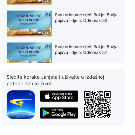
7:03
Svakodnevne riječi Božje: Božja
pojava i djelo, Odlomak 52
5:38
Svakodnevne riječi Božje: Božja
pojava i djelo, Odlomak 57
6:53
Sledite korake Janjeta i uživajte u izdašnoj
Svakodnevne riječi Božje: Božja
potpori za cio život
pojava i djelo, Odlomak 59
7:32
Svakodnevne riječi Božje: Božja
pojava i djelo, Odlomak 61
6:52