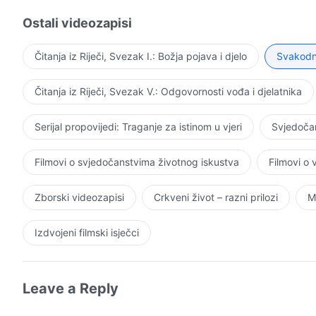
nema Božje milosti i milosrđa, mogli bismo jedino otić
Ostali videozapisi
može spasiti!
Čitanja iz Riječi, Svezak I.: Božja pojava i djelo
Svakodne
Ah! Svemogući Bože, praktični Bože! Ti si taj koji je 
otajstva duhovnog kraljevstva. Izgledi kraljevstva su
Čitanja iz Riječi, Svezak V.: Odgovornosti vođa i djelatnika
može biti daleko.
Plamenovi rata se kovitlaju, dim iz topova ispunjava zra
Serijal propovijedi: Traganje za istinom u vjeri
Svjedočan
raširiti, a ljudi mogu samo umirati, bez nade da će preži
Filmovi o svjedočanstvima životnog iskustva
Filmovi o
Ah! Svemogući Bože, praktični Bože! Ti si naša neosvoj
Tvojim krilima i nesreća nas ne može dohvatiti. Takva j
Zborski videozapisi
Crkveni život – razni prilozi
M
Svi dižemo glas u pjesmi; pjevamo hvalospjeve a zvuk
Izdvojeni filmski isječci
Bog, praktični Bog, pripremio je za nas to slavno odred
nije kasno.
– Riječ. Sveza
Leave a Reply