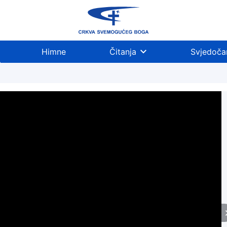
Himne
Čitanja
Svjedoča