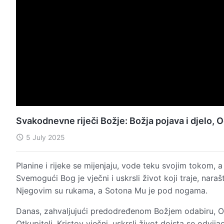
Svakodnevne riječi Božje: Božja pojava i djelo,
5 July 2025
Planine i rijeke se mijenjaju, vode teku svojim tokom, 
Svemogući Bog je vječni i uskrsli život koji traje, naraš
Njegovim su rukama, a Sotona Mu je pod nogama.
Danas, zahvaljujući predodređenom Božjem odabiru, On 
Otkupitelj. Kristov vječni, uskrsli život doista se od