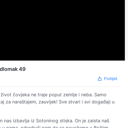
 Odlomak 49
Podijeli
a život čovjeka ne traje poput zemlje i neba. Samo
taj za naraštajem, zauvijek! Sve stvari i svi događaji u
nas izbavlja iz Sotoninog stiska. On je zaista naš
vijao u nama, odredivši nam da se povežemo s Božjim