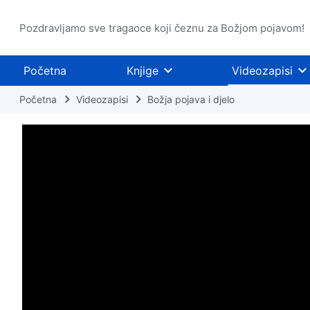
Pozdravljamo sve tragaoce koji čeznu za Božjom pojavom!
Početna
Knjige
Videozapisi
Početna
Videozapisi
Božja pojava i djelo