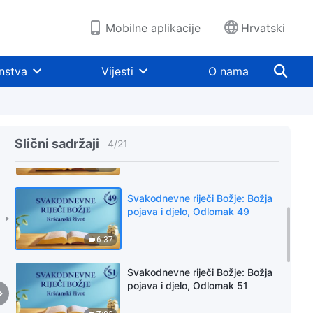
4:54
Mobilne aplikacije
Hrvatski
Svakodnevne riječi Božje: Božja
pojava i djelo, Odlomak 47
nstva
Vijesti
O nama
7:17
Svakodnevne riječi Božje: Božja
pojava i djelo, Odlomak 48
Slični sadržaji
4
/
21
4:08
Svakodnevne riječi Božje: Božja
pojava i djelo, Odlomak 49
6:37
Svakodnevne riječi Božje: Božja
pojava i djelo, Odlomak 51