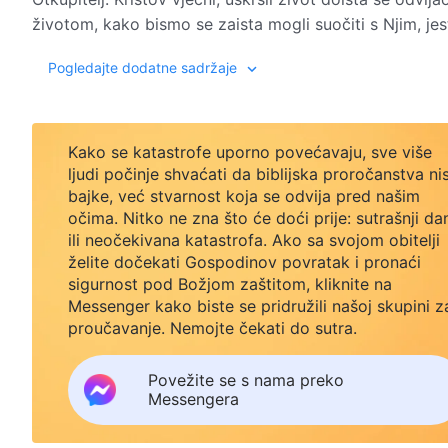
životom, kako bismo se zaista mogli suočiti s Njim, jest
posvećenost krvi Božjeg srca.
Pogledajte dodatne sadržaje
Godišnja doba dolaze i odlaze; Bog prolazi kroz vjetar 
progonima i nevoljama, tolikim odbacivanjima i klevet
ipak, niti Božja vjera niti Njegova riješenost nisu ni na
Kako se katastrofe uporno povećavaju, sve više
Božjem upravljanju i planu, kako bi se oni mogli ostvarit
ljudi počinje shvaćati da biblijska proročanstva ni
mnogobrojni narod, On daje sve od sebe, pažljivo ga hr
bajke, već stvarnost koja se odvija pred našim
neprosvijećeni ili teški, mi se moramo samo pokoriti pre
očima. Nitko ne zna što će doći prije: sutrašnji da
prirodu… Za sve ove prvorođene sinove, On neumorno ra
ili neočekivana katastrofa. Ako sa svojom obitelji
Svijet, dom, posao i sve, potpuno napušteno, rado i d
želite dočekati Gospodinov povratak i pronaći
kroz koliko žarku vrućinu i ledenu hladnoću, On svesrd
Njim… Riječi iz Njegovih usta nas pogađaju, razotkriva
sigurnost pod Božjom zaštitom, kliknite na
budemo uvjereni? Svaka rečenica koja dolazi iz Njegov
Messenger kako biste se pridružili našoj skupini z
proučavanje. Nemojte čekati do sutra.
Što god činili, u Njegovoj prisutnosti ili skriveno od Nj
razumije. Sve će se zaista otkriti pred Njim, unatoč n
Povežite se s nama preko
Sjediti pred Njim, osjećati radost u svojem duhu, biti s
Messengera
istinski dužnim Bogu: ovo je nezamislivo čudo koje je
Svemogući Bog jedini istinski Bog! To je nepobitan dok