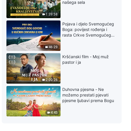
Svakodnevne riječi Božje: Božja
našega sela
pojava i djelo, Odlomak 69
1:39:58
8:56
Pojava i djelo Svemogućeg
Boga: povijest rođenja i
Svakodnevne riječi Božje: Božja
rasta Crkve Svemogućeg
pojava i djelo, Odlomak 70
Boga
46:29
6:03
Kršćanski film - Moj muž
pastor i ja
Svakodnevne riječi Božje: Božja
pojava i djelo, Odlomak 71
9:09
2:00:26
Duhovna pjesma - Ne
Svakodnevne riječi Božje: Božja
možemo prestati pjevati
pojava i djelo, Odlomak 72
pjesme ljubavi prema Bogu
9:01
4:45
Svakodnevne riječi Božje: Božja
pojava i djelo, Odlomak 73