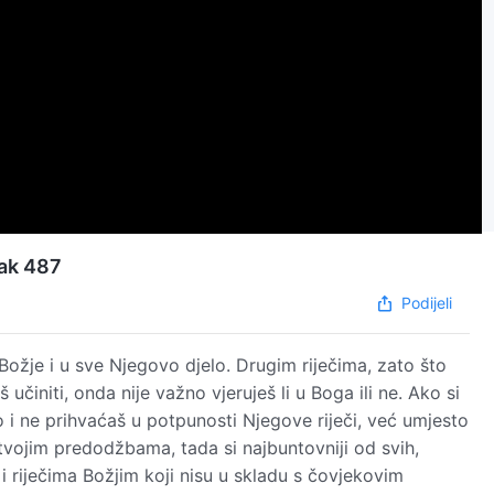
mak 487
Podijeli
 Božje i u sve Njegovo djelo. Drugim riječima, zato što
činiti, onda nije važno vjeruješ li u Boga ili ne. Ako si
 i ne prihvaćaš u potpunosti Njegove riječi, već umjesto
 tvojim predodžbama, tada si najbuntovniji od svih,
u i riječima Božjim koji nisu u skladu s čovjekovim