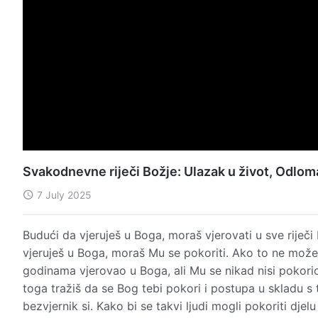
Svakodnevne riječi Božje: Ulazak u život, Odlo
7 July 2025
Budući da vjeruješ u Boga, moraš vjerovati u sve riječi
vjeruješ u Boga, moraš Mu se pokoriti. Ako to ne možeš u
godinama vjerovao u Boga, ali Mu se nikad nisi pokorio
toga tražiš da se Bog tebi pokori i postupa u skladu s
bezvjernik si. Kako bi se takvi ljudi mogli pokoriti djel