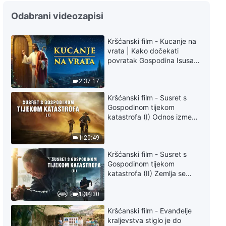
Svakodnevne riječi Božje: Ulazak
Odabrani videozapisi
u život, Odlomak 499
Kršćanski film - Kucanje na
5:07
vrata | Kako dočekati
povratak Gospodina Isusa
Svakodnevne riječi Božje: Ulazak
(Sinkronizirano na hrvatski)
u život, Odlomak 500
2:37:17
7:50
Kršćanski film - Susret s
Gospodinom tijekom
katastrofa (I) Odnos između
Svakodnevne riječi Božje: Ulazak
Gospodinova povratka i
u život, Odlomak 501
velikih katastrofa
1:20:49
4:12
Kršćanski film - Susret s
Gospodinom tijekom
Svakodnevne riječi Božje: Ulazak
katastrofa (II) Zemlja se
u život, Odlomak 502
suočava s masovnim
izumiranjem. Kako možemo
1:34:30
preživjeti?
4:37
Kršćanski film - Evanđelje
kraljevstva stiglo je do
Svakodnevne riječi Božje: Ulazak