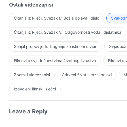
onih koji su spremni pokoriti se. Na kraju, svi će biti r
Ostali videozapisi
oni čije su misli i ideje ispunjene pokornošću. Ovo je dje
postupak buntovan u međuvremenu će biti kažnjeni i p
Čitanja iz Riječi, Svezak I.: Božja pojava i djelo
Svakodne
prokletstva. Kada to vrijeme dođe, oni „veliki i neukrot
najodbačenije „slabe i nemoćne kukavice”. Jedino se ti
Čitanja iz Riječi, Svezak V.: Odgovornosti vođa i djelatnika
Njegove naravi koju čovjek ne može uvrijediti i samo s
se da je ovo sasvim razumno?
Serijal propovijedi: Traganje za istinom u vjeri
Svjedočan
Filmovi o svjedočanstvima životnog iskustva
Filmovi o
Zborski videozapisi
Crkveni život – razni prilozi
M
Izdvojeni filmski isječci
Leave a Reply