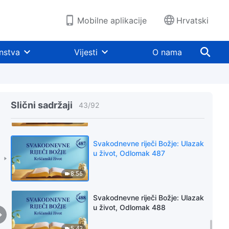
6:20
Mobilne aplikacije
Hrvatski
Svakodnevne riječi Božje: Ulazak
u život, Odlomak 485
nstva
Vijesti
O nama
4:37
Svakodnevne riječi Božje: Ulazak
u život, Odlomak 486
Slični sadržaji
43
/
92
9:07
Svakodnevne riječi Božje: Ulazak
u život, Odlomak 487
8:56
Svakodnevne riječi Božje: Ulazak
u život, Odlomak 488
5:42