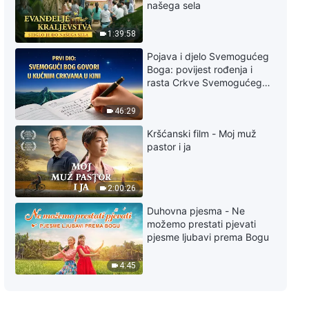
našega sela
u život, Odlomak 503
1:39:58
5:16
Pojava i djelo Svemogućeg
Boga: povijest rođenja i
Svakodnevne riječi Božje: Ulazak
rasta Crkve Svemogućeg
u život, Odlomak 504
Boga
46:29
5:33
Kršćanski film - Moj muž
Svakodnevne riječi Božje: Ulazak
pastor i ja
u život, Odlomak 505
4:30
2:00:26
Duhovna pjesma - Ne
Svakodnevne riječi Božje: Ulazak
možemo prestati pjevati
u život, Odlomak 506
pjesme ljubavi prema Bogu
6:55
4:45
Svakodnevne riječi Božje: Ulazak
u život, Odlomak 507