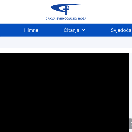
Himne
Čitanja
Svjedoča