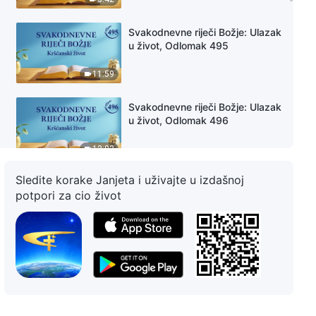
Svakodnevne riječi Božje: Ulazak
u život, Odlomak 495
11:59
Svakodnevne riječi Božje: Ulazak
u život, Odlomak 496
12:02
Sledite korake Janjeta i uživajte u izdašnoj
Svakodnevne riječi Božje: Ulazak
potpori za cio život
u život, Odlomak 497
10:12
Svakodnevne riječi Božje: Ulazak
u život, Odlomak 498
7:51