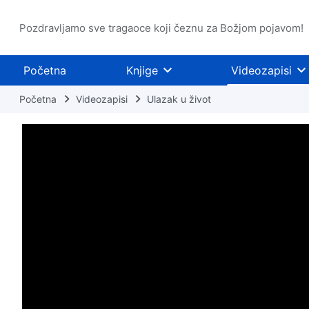
Pozdravljamo sve tragaoce koji čeznu za Božjom pojavom!
Početna
Knjige
Videozapisi
Početna
Videozapisi
Ulazak u život