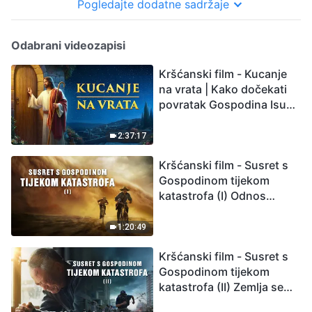
Pogledajte dodatne sadržaje
Odabrani videozapisi
Kršćanski film - Kucanje
na vrata | Kako dočekati
povratak Gospodina Isusa
(Sinkronizirano na
hrvatski)
2:37:17
Kršćanski film - Susret s
Gospodinom tijekom
katastrofa (I) Odnos
između Gospodinova
povratka i velikih
1:20:49
katastrofa
Kršćanski film - Susret s
Gospodinom tijekom
katastrofa (II) Zemlja se
suočava s masovnim