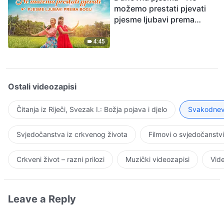
možemo prestati pjevati
pjesme ljubavi prema
Bogu
4:45
Ostali videozapisi
Čitanja iz Riječi, Svezak I.: Božja pojava i djelo
Svakodnevn
Svjedočanstva iz crkvenog života
Filmovi o svjedočanstv
Crkveni život – razni prilozi
Muzički videozapisi
Vide
Leave a Reply