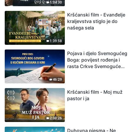
izumiranjem. Kako
1:34:30
možemo preživjeti?
Kršćanski film - Evanđelje
kraljevstva stiglo je do
našega sela
1:39:58
Pojava i djelo Svemogućeg
Boga: povijest rođenja i
rasta Crkve Svemogućeg
Boga
46:29
Kršćanski film - Moj muž
pastor i ja
2:00:26
Duhovna pjesma - Ne