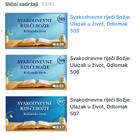
Slični sadržaji
55
/
92
Svakodnevne riječi Božje:
Ulazak u život, Odlomak
505
4:30
Svakodnevne riječi Božje:
Ulazak u život, Odlomak
506
6:55
Svakodnevne riječi Božje:
Ulazak u život, Odlomak
507
5:17