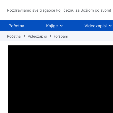
Pozdravljamo sve tragaoce koji čeznu za Božjom pojavom!
Početna
Knjige
Videozapisi
Početna
Videozapisi
Foršpani