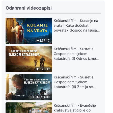
Odabrani videozapisi
Kršćanski film - Kucanje na
vrata | Kako dočekati
povratak Gospodina Isusa
(Sinkronizirano na hrvatski)
2:37:17
Kršćanski film - Susret s
Gospodinom tijekom
katastrofa (I) Odnos između
Gospodinova povratka i
velikih katastrofa
1:20:49
Kršćanski film - Susret s
Gospodinom tijekom
katastrofa (II) Zemlja se
suočava s masovnim
izumiranjem. Kako možemo
1:34:30
preživjeti?
Kršćanski film - Evanđelje
kraljevstva stiglo je do