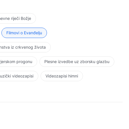
vne riječi Božje
Filmovi o Evanđelju
stva iz crkvenog života
 vjerskom progonu
Plesne izvedbe uz zborsku glazbu
uzički videozapisi
Videozapisi himni