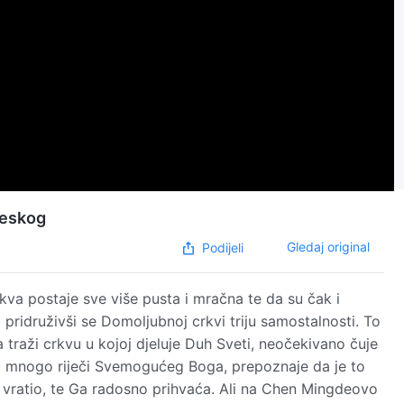
beskog
Gledaj original
Podijeli
kva postaje sve više pusta i mračna te da su čak i
 pridruživši se Domoljubnoj crkvi triju samostalnosti. To
 traži crkvu u kojoj djeluje Duh Sveti, neočekivano čuje
 mnogo riječi Svemogućeg Boga, prepoznaje da je to
e vratio, te Ga radosno prihvaća. Ali na Chen Mingdeovo