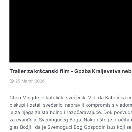
Trailer za kršćanski film - Gozba Kraljevstva ne
25 March 2026
Chen Mingde je katolički svećenik. Vidi da Katolička cr
biskupi i ostali svećenici napravili kompromis s vladom
je za njega zaista bolno i razočaravajuće. Dok posvuda
za evanđelje Svemogućeg Boga. Nakon što je pročitao
glas Božji i da je Svemogući Bog Gospodin Isus koji s