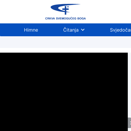
Himne
Čitanja
Svjedoča