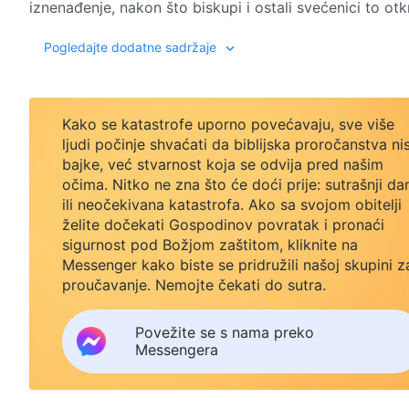
iznenađenje, nakon što biskupi i ostali svećenici to ot
prihvati Svemogućeg Boga. Čak šalju ljude da unište cr
Pogledajte dodatne sadržaje
puta. Chen Mingde vidi lica biskupa i svećenika koji mr
svog položaja svećenika, napušta Katoličku crkvu i poči
svjedočiti o njemu. On vodi mnoge ljude da se okrenu
zadovoljnim sobom, često se hvaleći koliko je truda ulo
Kako se katastrofe uporno povećavaju, sve više
sestara. Njegova ohola narav postaje sve više napuha
ljudi počinje shvaćati da biblijska proročanstva ni
bajke, već stvarnost koja se odvija pred našim
sam sebi zakon i ne sluša nikakve savjete. Kao rezultat
očima. Nitko ne zna što će doći prije: sutrašnji da
Počinje razmišljati o sebi nakon što je prošao brutaln
ili neočekivana katastrofa. Ako sa svojom obitelji
razotkrivanje Božjih riječi, vidi da je nevjerojatno ohol
želite dočekati Gospodinov povratak i pronaći
putu antikrista. Bez Božjeg suda, grdnje i discipline, 
sigurnost pod Božjom zaštitom, kliknite na
neke istine kroz sud i očišćenje Božjih riječi te posti
Messenger kako biste se pridružili našoj skupini z
naravi. Osjeća da je toliko toga zadobio i da zaista pr
proučavanje. Nemojte čekati do sutra.
Povežite se s nama preko
Messengera