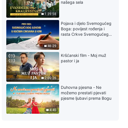
našega sela
1:39:58
Pojava i djelo Svemogućeg
Boga: povijest rođenja i
rasta Crkve Svemogućeg
Boga
46:29
Kršćanski film - Moj muž
pastor i ja
2:00:26
Duhovna pjesma - Ne
možemo prestati pjevati
pjesme ljubavi prema Bogu
4:45