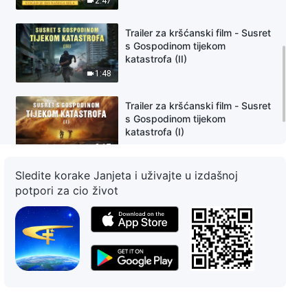
2:47
Trailer za kršćanski film - Susret
s Gospodinom tijekom
katastrofa (II)
1:48
Trailer za kršćanski film - Susret
s Gospodinom tijekom
katastrofa (I)
2:17
Sledite korake Janjeta i uživajte u izdašnoj
Trailer za kršćanski film -
potpori za cio život
Kucanje na vrata
3:02