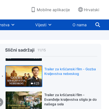
2:55
Mobilne aplikacije
Hrvatski
Trailer za kršćanski film -
Istraživanje
nstva
Vijesti
O nama
2:15
Trailer za kršćanski film -
Smrtonosna neupućenost
Slični sadržaji
11
/
15
3:09
Trailer za kršćanski film - Gozba
Kraljevstva nebeskog
4:25
Trailer za kršćanski film -
Evanđelje kraljevstva stiglo je do
našega sela