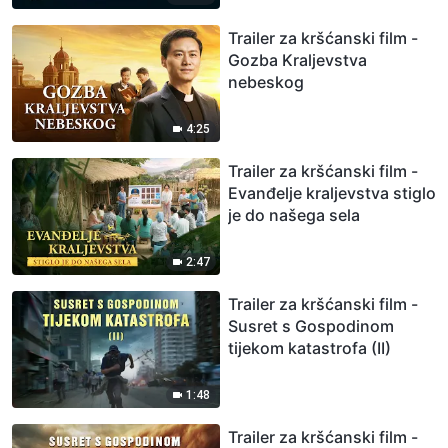
Trailer za kršćanski film -
Gozba Kraljevstva
nebeskog
4:25
Trailer za kršćanski film -
Evanđelje kraljevstva stiglo
je do našega sela
2:47
Trailer za kršćanski film -
Susret s Gospodinom
tijekom katastrofa (II)
1:48
Trailer za kršćanski film -