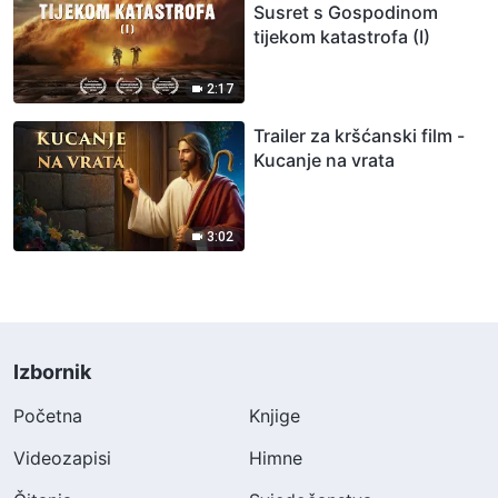
Susret s Gospodinom
tijekom katastrofa (I)
2:17
Trailer za kršćanski film -
Kucanje na vrata
3:02
Izbornik
Početna
Knjige
Videozapisi
Himne