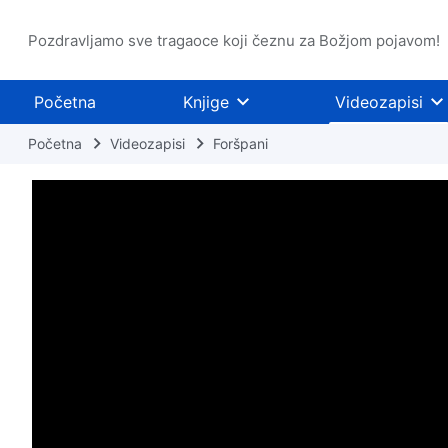
Pozdravljamo sve tragaoce koji čeznu za Božjom pojavom!
Početna
Knjige
Videozapisi
Početna
Videozapisi
Foršpani