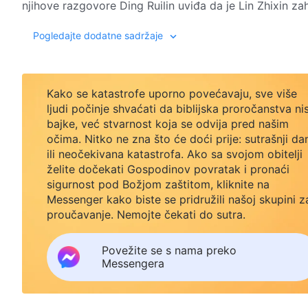
njihove razgovore Ding Ruilin uviđa da je Lin Zhixin za
životnih pitanja. Uz Božju prisutnost osjeća mir i sreću
Pogledajte dodatne sadržaje
budi želju da i sama povjeruje u Boga. Nedugo zatim, žel
preuzimaju restoran. Međutim, dugotrajna iscrpljenost d
čak prijeti i paraliza. Patnja uzrokovana bolešću potiče 
živjeti? Isplati li se žrtvovati život zbog bogatstva i
Kako se katastrofe uporno povećavaju, sve više
ispraznosti i patnje? Može li ih spasiti od smrti? Kroz 
ljudi počinje shvaćati da biblijska proročanstva ni
bajke, već stvarnost koja se odvija pred našim
Ding Ruilin postupno jasno uviđa odgovore na ta životna
očima. Nitko ne zna što će doći prije: sutrašnji da
napokon pronalazi oslobođenje za svoj duh. Vođena Božj
ili neočekivana katastrofa. Ako sa svojom obitelji
sreću u životu…
želite dočekati Gospodinov povratak i pronaći
sigurnost pod Božjom zaštitom, kliknite na
Messenger kako biste se pridružili našoj skupini z
proučavanje. Nemojte čekati do sutra.
Povežite se s nama preko
Messengera