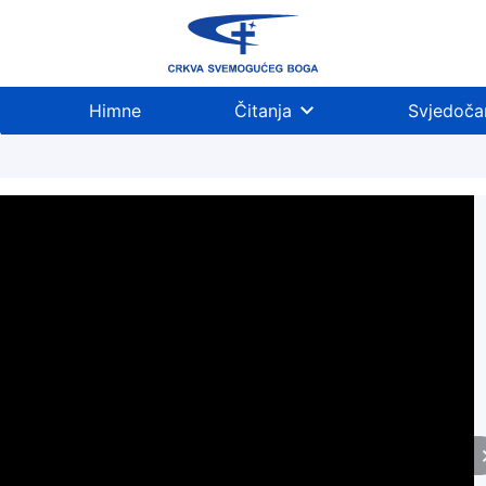
Himne
Čitanja
Svjedoča