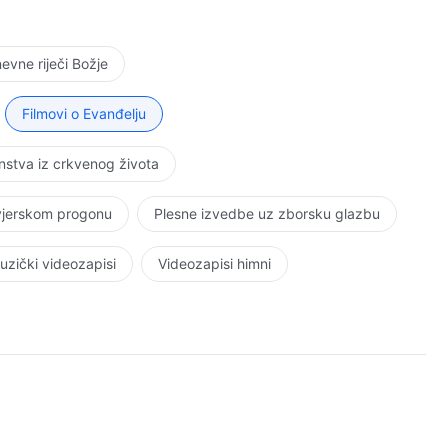
vne riječi Božje
Filmovi o Evanđelju
stva iz crkvenog života
 vjerskom progonu
Plesne izvedbe uz zborsku glazbu
uzički videozapisi
Videozapisi himni