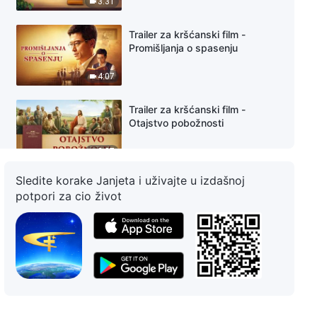
3:31
Trailer za kršćanski film -
Promišljanja o spasenju
4:07
Trailer za kršćanski film -
Otajstvo pobožnosti
2:37
Sledite korake Janjeta i uživajte u izdašnoj
Trailer za kršćanski film - Gdje je
potpori za cio život
moj dom
2:55
Trailer za kršćanski film -
Istraživanje
2:15