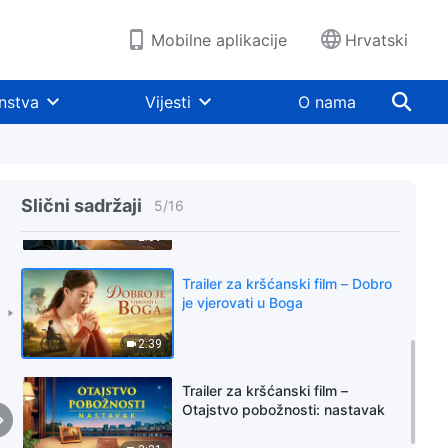
3:24
Mobilne aplikacije
Hrvatski
Trailer za kršćanski film – Vjera u
Boga
nstva
Vijesti
O nama
3:31
Trailer za kršćanski film – Dijete,
vrati se kući
Slični sadržaji
5
/
16
2:39
Trailer za kršćanski film – Dobro
je vjerovati u Boga
2:39
Trailer za kršćanski film –
Otajstvo pobožnosti: nastavak