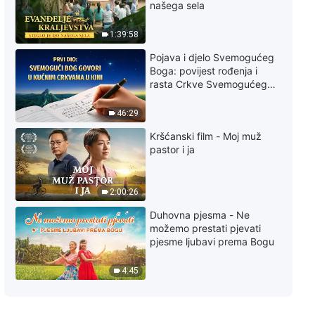
Trailer za kršćanski film - Susret
našega sela
s Gospodinom tijekom
katastrofa (I)
1:39:58
2:17
Pojava i djelo Svemogućeg
Boga: povijest rođenja i
Trailer za kršćanski film -
rasta Crkve Svemogućeg
Kucanje na vrata
Boga
46:29
3:02
Kršćanski film - Moj muž
pastor i ja
2:00:26
Duhovna pjesma - Ne
možemo prestati pjevati
pjesme ljubavi prema Bogu
4:45