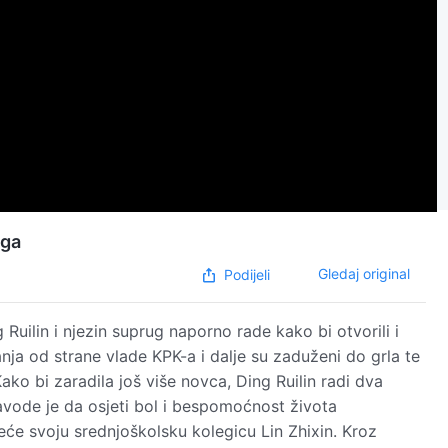
oga
Gledaj original
Podijeli
 Ruilin i njezin suprug naporno rade kako bi otvorili i
janja od strane vlade KPK-a i dalje su zaduženi do grla te
ko bi zaradila još više novca, Ding Ruilin radi dva
navode je da osjeti bol i bespomoćnost života
će svoju srednjoškolsku kolegicu Lin Zhixin. Kroz